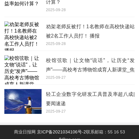
计算？
2025-09-28
劝架老师反被打！1名教师在高校快递站
被2名工作人员打！ 播报
2025-09-28
校馆弦歌｜让文物“说话”，让历史“发
声”——高校考古博物馆成育人新课堂_焦
2025-09-27
点短讯
轻工企业数字化研发工具普及率超八成|
要闻速递
2025-09-27
商业日报网
京ICP备2021034106号-2
联系邮箱：55 16 53