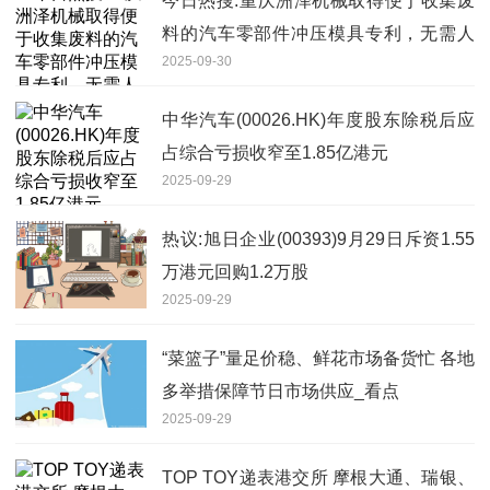
今日热搜:重庆洲泽机械取得便于收集废
料的汽车零部件冲压模具专利，无需人
2025-09-30
工清理废料
中华汽车(00026.HK)年度股东除税后应
占综合亏损收窄至1.85亿港元
2025-09-29
热议:旭日企业(00393)9月29日斥资1.55
万港元回购1.2万股
2025-09-29
“菜篮子”量足价稳、鲜花市场备货忙 各地
多举措保障节日市场供应_看点
2025-09-29
TOP TOY递表港交所 摩根大通、瑞银、