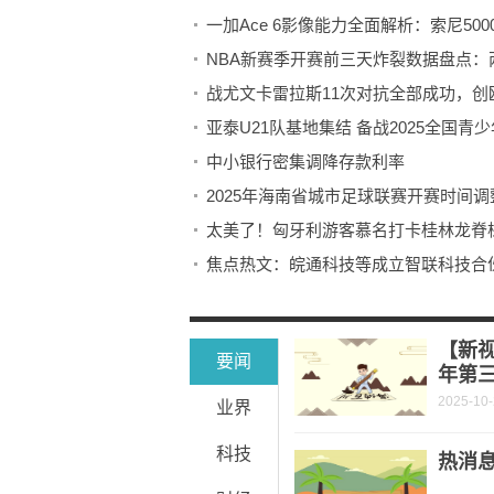
一加Ace 6影像能力全面解析：索尼50
NBA新赛季开赛前三天炸裂数据盘点：两个
战尤文卡雷拉斯11次对抗全部成功，创
亚泰U21队基地集结 备战2025全国青
中小银行密集调降存款利率
2025年海南省城市足球联赛开赛时间调
太美了！匈牙利游客慕名打卡桂林龙脊
焦点热文：皖通科技等成立智联科技合
每日视讯:历时31年《霸王祠碑林作品
超图软件：副总经理白杨建减持3.55万
【新视
要闻
年第三
2025-10
业界
科技
热消息