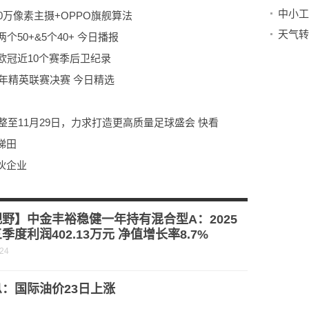
中小工
00万像素主摄+OPPO旗舰算法
50+&5个40+ 今日播报
欧冠近10个赛季后卫纪录
少年精英联赛决赛 今日精选
整至11月29日，力求打造更高质量足球盛会 快看
梯田
伙企业
集》面世，书写一代英雄豪情
股，减持计划实施完毕 通讯
野】中金丰裕稳健一年持有混合型A：2025
季度利润402.13万元 净值增长率8.7%
-24
：国际油价23日上涨