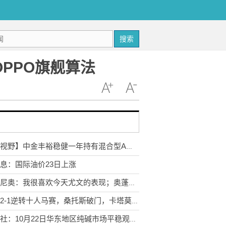
搜索
OPPO旗舰算法
【新视野】中金丰裕稳健一年持有混合型A：2025年第三季度利润402.13万元 净值增长率8.7%
息：国际油价23日上涨
迪卡尼奥：我很喜欢今天尤文的表现；奥蓬达应更具侵略性 每日观点
葡体2-1逆转十人马赛，桑托斯破门，卡塔莫建功，埃莫森染红 速讯
生意社：10月22日华东地区纯碱市场平稳观望_讯息