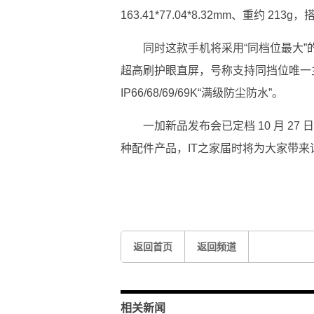
163.41*77.04*8.32mm、重约 213g
同时这款手机将采用“同档位最大”的 78
超高刷护眼直屏，号称支持同挡位唯一主流游戏 
IP66/68/69/69K“满级防尘防水”。
一加新品发布会已定档 10 月 27 日
种配件产品，IT之家届时将为大家带来
标签：
像素
索尼
主摄
oppo
一加手机
OPP
返回首页
返回频道
相关新闻