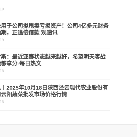
-19
公用子公司拟甩卖亏损资产！公司4亿多元财务
逾期，正追偿借款 观速讯
-19
雷斯：最近亚泰状态越来越好，希望明天客战
够拿分-每日热文
-18
丨2025年10月18日陕西泾云现代农业股份有
司云阳蔬菜批发市场价格行情
-18