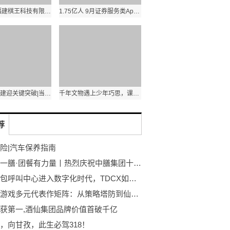
每日热点:福建棋王科技有限公司召回10件休闲鞋
1.75亿人 9月证券服务类App月活用户创年内新高-每日头条
锡宜高速扩建迎关键突破|当前热讯
千年文物遇上少年巧思，课本里的国宝在中学生妙手中“新生” 热点聚焦
荐
险|汽车保养指南
十年行一膳·团餐有力量丨热烈庆祝中膳集团十周年庆典圆满举办
全球外包呼叫中心进入数字化时代，TDCX如何助力企业解锁海外销售潜力？
阿米娅游戏多元代表作矩阵：从策略塔防到仙侠冒险的破圈之路
获第一,酒仙集团品牌价值首破千亿
，向甘孜，此生必驾318！