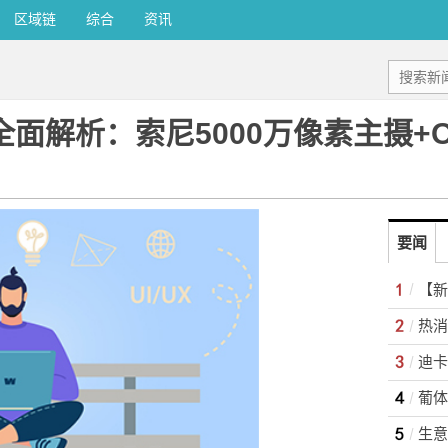
区域链
综合
资讯
力全面解析：索尼5000万像素主摄+
要闻
热消