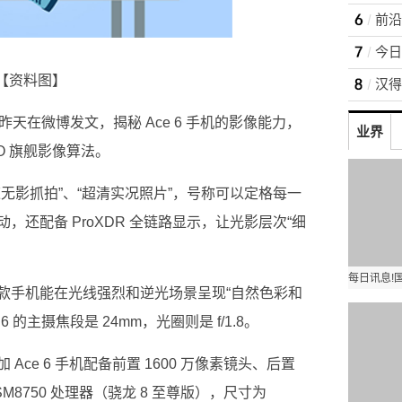
前沿
【资料图】
官方昨天在微博发文，揭秘 Ace 6 手机的影像能力，
业界
PO 旗舰影像算法。
无影抓拍”、“超清实况照片”，号称可以定格每一
还配备 ProXDR 全链路显示，让光影层次“细
款手机能在光线强烈和逆光场景呈现“自然色彩和
的主摄焦段是 24mm，光圈则是 f/1.8。
ce 6 手机配备前置 1600 万像素镜头、后置
 SM8750 处理器（骁龙 8 至尊版），尺寸为