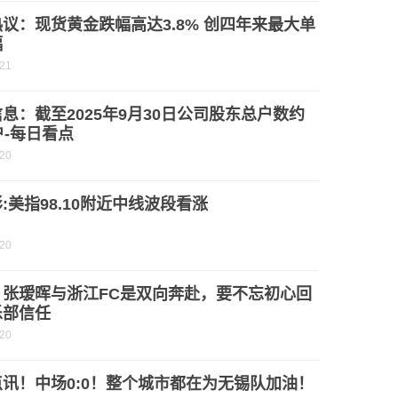
议：现货黄金跌幅高达3.8% 创四年来最大单
幅
-21
息：截至2025年9月30日公司股东总户数约
户-每日看点
-20
:美指98.10附近中线波段看涨
-20
：张瑷晖与浙江FC是双向奔赴，要不忘初心回
乐部信任
-20
讯！中场0:0！整个城市都在为无锡队加油！