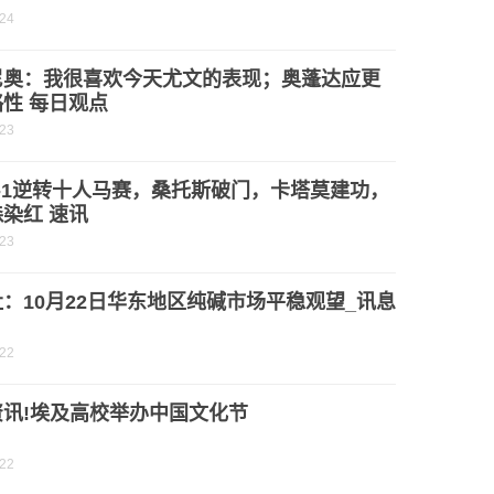
-24
尼奥：我很喜欢今天尤文的表现；奥蓬达应更
性 每日观点
-23
-1逆转十人马赛，桑托斯破门，卡塔莫建功，
染红 速讯
-23
：10月22日华东地区纯碱市场平稳观望_讯息
-22
资讯!埃及高校举办中国文化节
-22