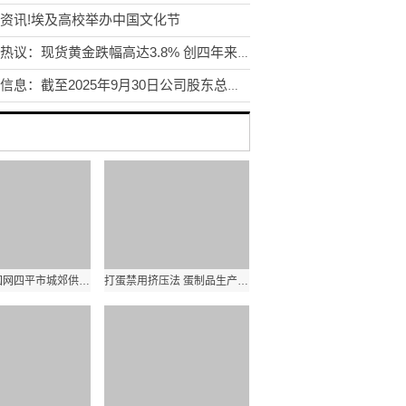
资讯!埃及高校举办中国文化节
今日热议：现货黄金跌幅高达3.8% 创四年来最大单日跌幅
汉得信息：截至2025年9月30日公司股东总户数约13万户-每日看点
每日讯息!国网四平市城郊供电公司：组织开展“华章共读 文脉相传”阅读活动
打蛋禁用挤压法 蛋制品生产许可新规来了