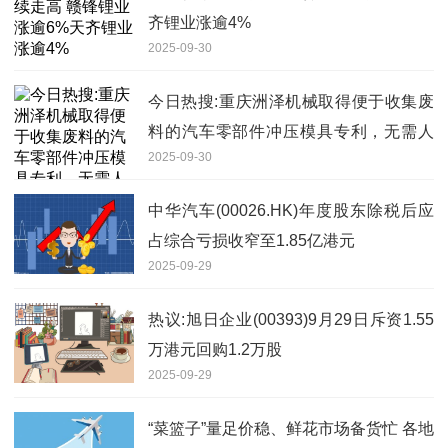
齐锂业涨逾4%
2025-09-30
今日热搜:重庆洲泽机械取得便于收集废
料的汽车零部件冲压模具专利，无需人
2025-09-30
工清理废料
中华汽车(00026.HK)年度股东除税后应
占综合亏损收窄至1.85亿港元
2025-09-29
热议:旭日企业(00393)9月29日斥资1.55
万港元回购1.2万股
2025-09-29
“菜篮子”量足价稳、鲜花市场备货忙 各地