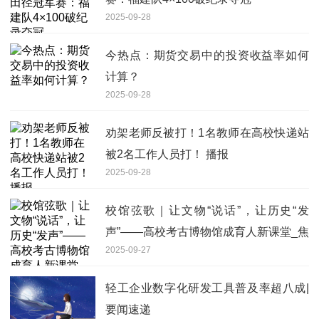
2025-09-28
今热点：期货交易中的投资收益率如何
计算？
2025-09-28
劝架老师反被打！1名教师在高校快递站
被2名工作人员打！ 播报
2025-09-28
校馆弦歌｜让文物“说话”，让历史“发
声”——高校考古博物馆成育人新课堂_焦
2025-09-27
点短讯
轻工企业数字化研发工具普及率超八成|
要闻速递