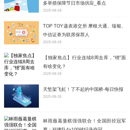
多举措保障节日市场供应_看点
2025-09-29
TOP TOY递表港交所 摩根大通、瑞银、
中信证券为联席保荐人
2025-09-29
【独家焦点】行业连续8周去库，“锂”面
有啥变化？
2025-09-29
天堑架飞虹！了不起的中国桥-每日快报
2025-09-28
林雨薇葛曼棋强强联合！全国田径冠军
赛：福建队4×100破纪录夺冠