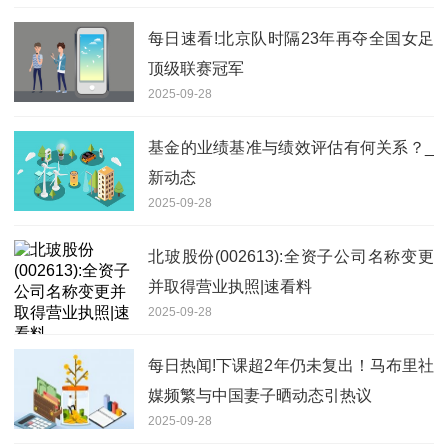
每日速看!北京队时隔23年再夺全国女足
顶级联赛冠军
2025-09-28
基金的业绩基准与绩效评估有何关系？_
新动态
2025-09-28
北玻股份(002613):全资子公司名称变更
并取得营业执照|速看料
2025-09-28
每日热闻!下课超2年仍未复出！马布里社
媒频繁与中国妻子晒动态引热议
2025-09-28