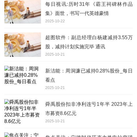
每日视讯:历时31年《霸王祠碑林作品
集》面世，书写一代英雄豪情
2025-10-22
超图软件：副总经理白杨建减持3.55万
股，减持计划实施完毕 通讯
2025-10-21
新洁能：周洞濂已减持0.28%股份_每日
看点
2025-10-21
舜禹股份扣非净利连亏1年半 2023年上
市募资8.6亿元
2025-10-21