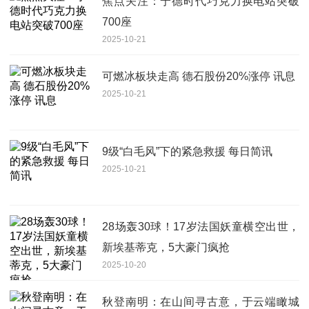
焦点关注：宁德时代巧克力换电站突破
700座
2025-10-21
可燃冰板块走高 德石股份20%涨停 讯息
2025-10-21
9级“白毛风”下的紧急救援 每日简讯
2025-10-21
28场轰30球！17岁法国妖童横空出世，
新埃基蒂克，5大豪门疯抢
2025-10-20
秋登南明：在山间寻古意，于云端瞰城