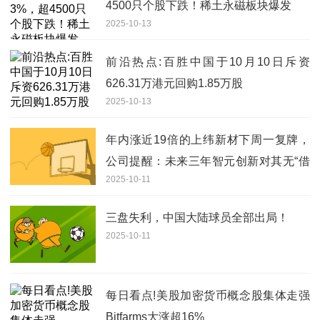
4500只个股下跌！稀土永磁板块爆发
2025-10-13
前沿热点:百胜中国于10月10日斥资
626.31万港元回购1.85万股
2025-10-13
年内涨近19倍的上纬新材下周一复牌，
公司提醒：未来三年智元创新对其无“借
2025-10-11
壳”上市计划-报资讯
三盘失利，中国大陆球员全部出局！
2025-10-11
每日看点!美股加密货币概念股集体走强
Bitfarms大涨超16%