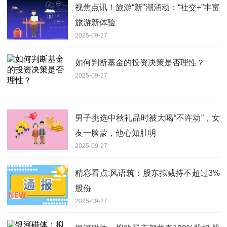
视焦点讯！旅游“新”潮涌动：“社交+”丰富
旅游新体验
2025-09-27
如何判断基金的投资决策是否理性？
2025-09-27
男子挑选中秋礼品时被大喝“不许动”，女
友一脸蒙，他心知肚明
2025-09-27
精彩看点:风语筑：股东拟减持不超过3%
股份
2025-09-27