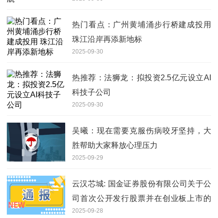
热门看点：广州黄埔涌步行桥建成投用
珠江沿岸再添新地标
2025-09-30
热推荐：法狮龙：拟投资2.5亿元设立AI
科技子公司
2025-09-30
吴曦：现在需要克服伤病咬牙坚持，大
胜帮助大家释放心理压力
2025-09-29
云汉芯城: 国金证券股份有限公司关于公
司首次公开发行股票并在创业板上市的
2025-09-28
上市保荐书内容摘要