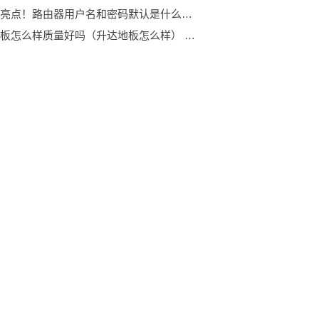
环球今亮点！路由器用户名和密码默认是什么（路由器用户名和密码是什么）
升达地板怎么样质量好吗（升达地板怎么样） 天天快资讯