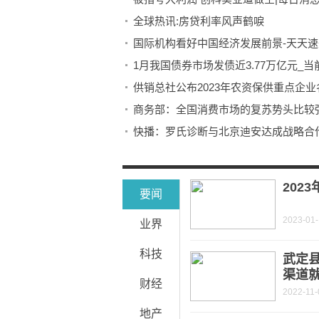
全球热讯:房贷利率风声鹤唳
国际机构看好中国经济发展前景-天天速
1月我国债券市场发债近3.77万亿元_当
供销总社公布2023年农资保供重点企业
商务部：全国消费市场的复苏势头比较
快播：罗氏诊断与北京迪安达成战略合作
西部信托拟减持西部证券不超过0.78%
工信部：2022年全国锂电出口总额3426.
202
要闻
2023-01
业界
科技
武定
渠道
财经
2022-11-
地产