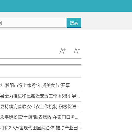
搜索
23年濮阳市濮上家肴“年货美食节”开幕
武定县全力推进移民搬迁安置工作 积极引导移民多渠道就业
永胜县持续完善联农带农工作机制 积极促进农民收入持续增长
云南永平姬松茸“土壤”助农增收 在家门口务工实现稳步增收
宣威打造2.5万亩现代田园综合体 推动产业园区农业转型升级