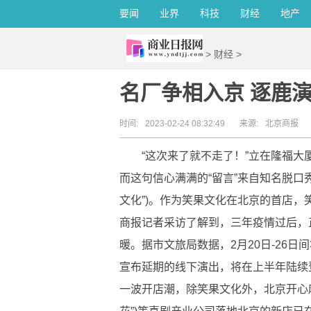
要闻
业界
科技
财经
地产
>
财经
>
名厂争相入京 逐鹿
时间:
2023-02-24 08:32:49
来源:
北京商报
“这次来了就不走了！”立在隆福
而这句信心满满的“留言”来自知名脱口
文化”)。作为笑果文化在北京的首店
商报记者采访了解到，三年疫情过后，正
暖。据市文旅局数据，2月20日-26日
宣布延期的线下演出，将在上半年陆续登
一波开店潮，除笑果文化外，北京开心