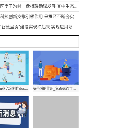
东川区李子沟村一盘棋联动谋发展 其中生态采摘园获利3.5万元
发挥科技创新支撑引领作用 呈贡区不断夯实区域创新体系建设
昆明“智慧呈贡”建设实现冲起来 实现应用场景1到N的推广
当前通讯！u盘怎么制作dos启动盘_制作u盘dos启动系统盘
氨茶碱的作用_氨茶碱的作用介绍 视讯