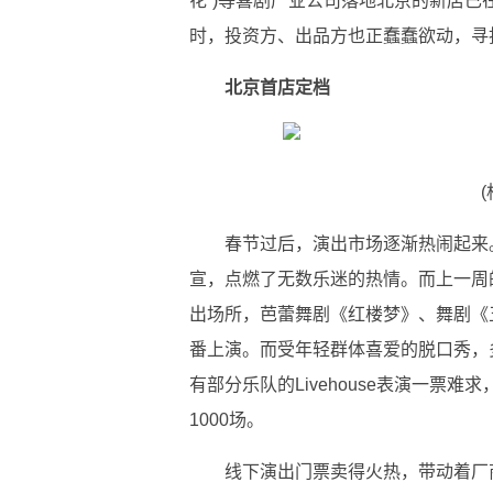
花”)等喜剧产业公司落地北京的新店
时，投资方、出品方也正蠢蠢欲动，寻
北京首店定档
春节过后，演出市场逐渐热闹起来
宣，点燃了无数乐迷的热情。而上一周
出场所，芭蕾舞剧《红楼梦》、舞剧《
番上演。而受年轻群体喜爱的脱口秀，
有部分乐队的Livehouse表演一票
1000场。
线下演出门票卖得火热，带动着厂