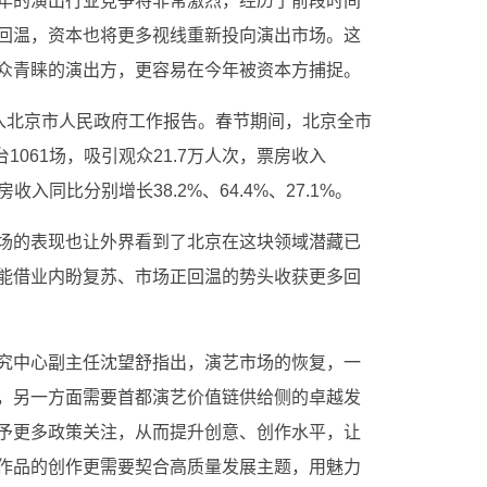
年的演出行业竞争将非常激烈，经历了前段时间
回温，资本也将更多视线重新投向演出市场。这
众青睐的演出方，更容易在今年被资本方捕捉。
写入北京市人民政府工作报告。春节期间，北京全市
1061场，吸引观众21.7万人次，票房收入
收入同比分别增长38.2%、64.4%、27.1%。
场的表现也让外界看到了北京在这块领域潜藏已
能借业内盼复苏、市场正回温的势头收获更多回
究中心副主任沈望舒指出，演艺市场的恢复，一
，另一方面需要首都演艺价值链供给侧的卓越发
予更多政策关注，从而提升创意、创作水平，让
作品的创作更需要契合高质量发展主题，用魅力