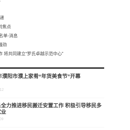
递
前焦点
名单-消息
强劲
 将共同建立“罗氏卓越示范中心”
股份-天天新要闻
5亿元 同比增86.7%
3年濮阳市濮上家肴“年货美食节”开幕
-12
县全力推进移民搬迁安置工作 积极引导移民多
就业
09