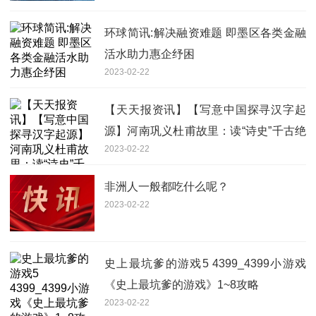
环球简讯:解决融资难题 即墨区各类金融
活水助力惠企纾困
2023-02-22
【天天报资讯】【写意中国探寻汉字起
源】河南巩义杜甫故里：读“诗史”千古绝
2023-02-22
唱 思“诗圣”高尚情操
非洲人一般都吃什么呢？
2023-02-22
史上最坑爹的游戏5 4399_4399小游戏
《史上最坑爹的游戏》1~8攻略
2023-02-22