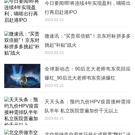
今日要闻!即将连续4年实现盈利，嘀嗒出
行再启赴港IPO
2023-02-21
微速讯：“买贵双倍赔”！京东对标拼多多
挑起“补贴”战火
2023-02-21
全球新动态：90后北大老师韦东奕回应
爆红_90后北大老师韦东奕谈爆红
2023-02-21
天天头条：预约九价HPV疫苗接种需排
队半年 私立医院普遍加价千元以上
2023-02-21
北交所做市交易首日超七成股票“飘红” 这