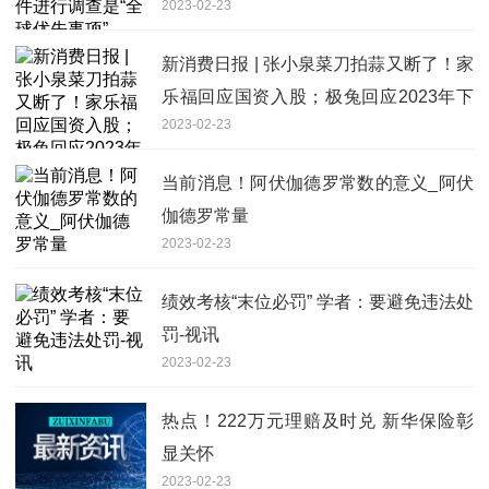
2023-02-23
新消费日报 | 张小泉菜刀拍蒜又断了！家
乐福回应国资入股；极兔回应2023年下
2023-02-23
半年上市传闻……
当前消息！阿伏伽德罗常数的意义_阿伏
伽德罗常量
2023-02-23
绩效考核“末位必罚” 学者：要避免违法处
罚-视讯
2023-02-23
热点！222万元理赔及时兑 新华保险彰
显关怀
2023-02-23