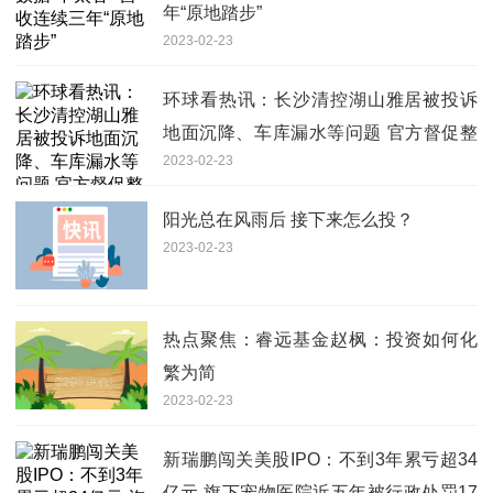
年“原地踏步”
2023-02-23
环球看热讯：长沙清控湖山雅居被投诉
地面沉降、车库漏水等问题 官方督促整
2023-02-23
改
阳光总在风雨后 接下来怎么投？
2023-02-23
热点聚焦：睿远基金赵枫：投资如何化
繁为简
2023-02-23
新瑞鹏闯关美股IPO：不到3年累亏超34
亿元 旗下宠物医院近五年被行政处罚17