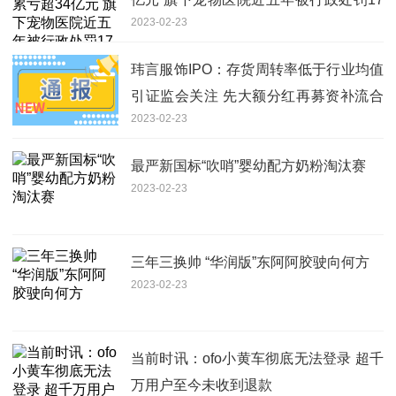
2023-02-23
次|全球快资讯
玮言服饰IPO：存货周转率低于行业均值
引证监会关注 先大额分红再募资补流合
2023-02-23
理性存疑 世界热门
最严新国标“吹哨”婴幼配方奶粉淘汰赛
2023-02-23
三年三换帅 “华润版”东阿阿胶驶向何方
2023-02-23
当前时讯：ofo小黄车彻底无法登录 超千
万用户至今未收到退款