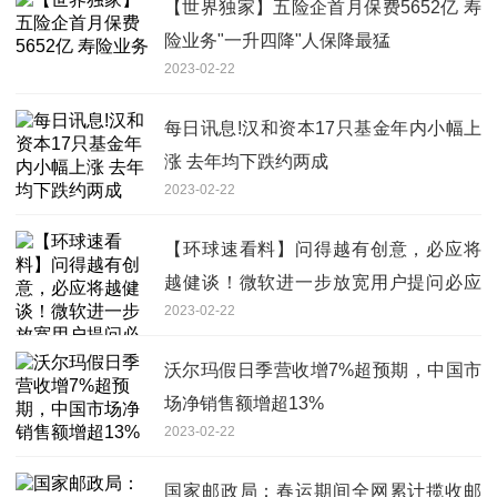
【世界独家】五险企首月保费5652亿 寿
险业务"一升四降"人保降最猛
2023-02-22
每日讯息!汉和资本17只基金年内小幅上
涨 去年均下跌约两成
2023-02-22
【环球速看料】问得越有创意，必应将
越健谈！微软进一步放宽用户提问必应
2023-02-22
限制
沃尔玛假日季营收增7%超预期，中国市
场净销售额增超13%
2023-02-22
国家邮政局：春运期间全网累计揽收邮