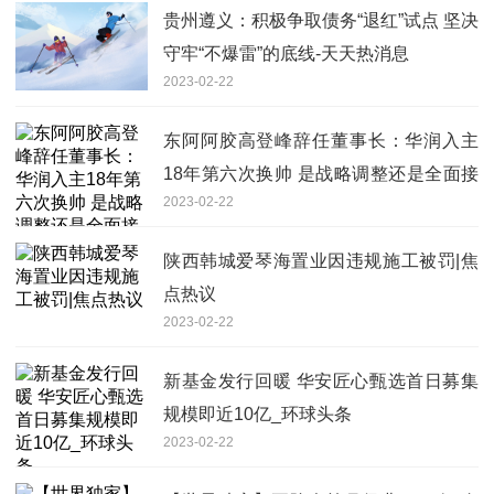
贵州遵义：积极争取债务“退红”试点 坚决
守牢“不爆雷”的底线-天天热消息
2023-02-22
东阿阿胶高登峰辞任董事长：华润入主
18年第六次换帅 是战略调整还是全面接
2023-02-22
管？
陕西韩城爱琴海置业因违规施工被罚|焦
点热议
2023-02-22
新基金发行回暖 华安匠心甄选首日募集
规模即近10亿_环球头条
2023-02-22