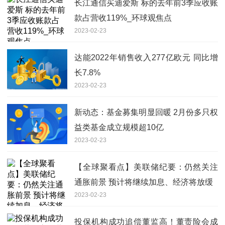
长江通信买迪爱斯 标的去年前3季应收账
款占营收119%_环球观焦点
2023-02-23
达能2022年销售收入277亿欧元 同比增
长7.8%
2023-02-23
新动态：基金募集明显回暖 2月份多只权
益类基金成立规模超10亿
2023-02-23
【全球聚看点】美联储纪要：仍然关注
通胀前景 预计将继续加息、经济将放缓
2023-02-23
投保机构成功追偿董监高！董责险会成