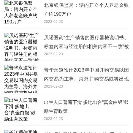
北京银保监局：辖内开立个人养老金账
户约190万户
2023-02-23
贝诺医药“生产销售的医疗器械说明书、
标签内容与经注册的相关内容不一致”被
2023-02-23
罚 今日热闻
普华永道预计2023年中国并购交易以国
内交易为主导、海外并购交易或将出现
2023-02-23
激增_环球热头条
出生人口普遍下滑 多地出台“真金白银”鼓
励生育政策
2023-02-23