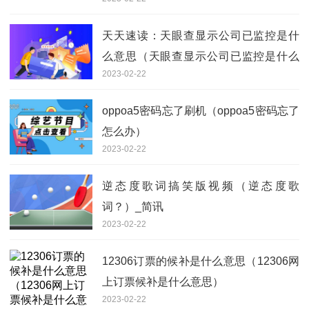
天天速读：天眼查显示公司已监控是什
么意思（天眼查显示公司已监控是什么
2023-02-22
意思）
oppoa5密码忘了刷机（oppoa5密码忘了
怎么办）
2023-02-22
逆态度歌词搞笑版视频（逆态度歌
词？）_简讯
2023-02-22
12306订票的候补是什么意思（12306网
上订票候补是什么意思）
2023-02-22