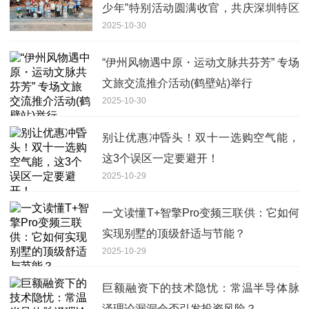
少年”特别活动圆满收官，共庆深圳特区
2025-10-30
45周年
“伊州风物遇中原・运动文脉共芬芳” 专场
文旅交流推介活动(鹤壁站)举行
2025-10-30
别让优惠冲昏头！双十一选购空气能，
这3个误区一定要避开！
2025-10-29
一文读懂T+智擎Pro变频三联供：它如何
实现别墅的顶级舒适与节能？
2025-10-29
巨额融资下的技术隐忧：常温半导体脉
泽理论漏洞会否引发投资风险？