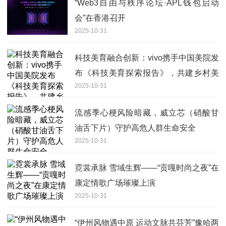
“Web3自由与秩序论坛·APL钱包启动
会”在香港召开
2025-10-31
科技美育融合创新：vivo携手中国美院发
布《科技美育探索报告》，共建乡村美
2025-10-31
育新生态
流感季心梗风险暗藏，威立芯（硝酸甘
油舌下片）守护高危人群生命安全
2025-10-31
霓裳承脉 雪域生辉——“贡嘎时尚之夜”在
康定情歌广场璀璨上演
2025-10-31
“伊州风物遇中原 运动文脉共芬芳”豫哈两