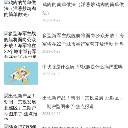
鸡肉的简单做法（洋葱炒鸡肉的简单做
法）
2023-04-22
多型海军主战舰艇将面向公众开放！海
军将在22个城市举行军营开放活动 世界
2023-04-22
实时
甲状腺是什么病_甲状腺是什么病严重吗
2023-04-22
出现新产品！朝阳「京投发展·北熙区」
二期户型图来了-焦点报道
2023-04-22