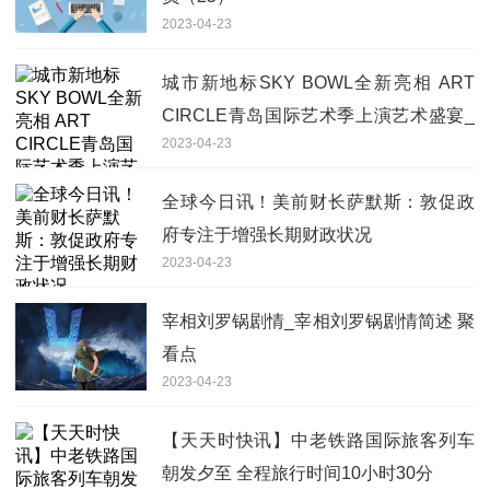
2023-04-23
城市新地标SKY BOWL全新亮相 ART
CIRCLE青岛国际艺术季上演艺术盛宴_
2023-04-23
每日时讯
全球今日讯！美前财长萨默斯：敦促政
府专注于增强长期财政状况
2023-04-23
宰相刘罗锅剧情_宰相刘罗锅剧情简述 聚
看点
2023-04-23
【天天时快讯】中老铁路国际旅客列车
朝发夕至 全程旅行时间10小时30分