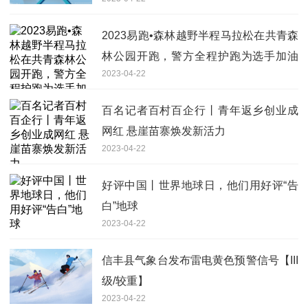
公司披露的定期报告等相关内容
2023易跑•森林越野半程马拉松在共青森
林公园开跑，警方全程护跑为选手加油
2023-04-22
天天微速讯
百名记者百村百企行丨青年返乡创业成
网红 悬崖苗寨焕发新活力
2023-04-22
好评中国丨世界地球日，他们用好评“告
白”地球
2023-04-22
信丰县气象台发布雷电黄色预警信号【III
级/较重】
2023-04-22