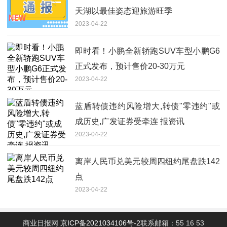
天湖以最佳姿态迎旅游旺季
2023-04-22
即时看！小鹏全新轿跑SUV车型小鹏G6
正式发布，预计售价20-30万元
2023-04-22
蓝盾转债违约风险增大,转债"零违约"或
成历史,广发证券受牵连 报资讯
2023-04-22
离岸人民币兑美元较周四纽约尾盘跌142
点
2023-04-22
商业日报网
京ICP备2021034106号-2
联系邮箱：55 16 53