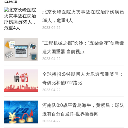
北京长峰医院火灾事故在院治疗伤病员
39人，危重4人
2023-04-22
“工程机械之都”长沙：“五朵金花”创新锻
造大国重器 当前视点
2023-04-22
全球播报:044期闲人大乐透预测奖号：
奇偶比和值012路比
2023-04-22
河南队0:0战平青岛海牛，黄紫昌：球队
没有百分百发挥-世界新要闻
2023-04-22