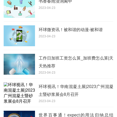
书香春雨浸润阆中
2023-04-23
环球微资讯！被和谐的动漫-被和谐
2023-04-23
工作日加班工资怎么算_加班费怎么算|天
天热推荐
2023-04-23
环球视讯！华南混凝土展|2023广州混凝
土暨砂浆展会8月召开
2023-04-23
世界百事通！expect的用法归纳总结