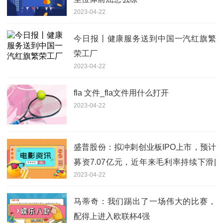
2023-04-22
今日报丨健康服务送到中国一汽红旗繁
荣工厂
2023-04-22
fla 文件_fla文件用什么打开
2023-04-22
盛普股份：拟冲刺创业板IPO上市，预计
募资7.07亿元，近年来毛利率持续下滑|
2023-04-22
全球滚动
马蒂奇：我们踢出了一场伟大的比赛，
配得上进入欧联杯4强