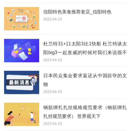
信阳特色美食推荐老店_信阳特色
2023-04-23
杜兰特31+11太阳3比1快船 杜兰特谈太
阳big3一起发威的时候对我们来说很不
2023-04-23
错|环球新动态
日本民众集会要求返还从中国掠夺的文
物
2023-04-23
钢筋绑扎扎丝规格规范要求（钢筋绑扎
扎丝规范要求） 世界观天下
2023-04-23