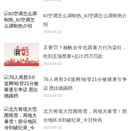
tcl空调怎么调制热_tcl空调怎么调制热介
绍
2023-04-22
又要罚？杨帆去年也因暴力行为染红，
吃到五场禁赛+总计25万罚款
2023-04-22
76人再胜3-0篮网!哈登21分被驱逐引争
议 恩比德踢裆
2023-04-22
北方将现大范围雨雪，局地大暴雪！部
分地区冷到破纪录_今日快讯
2023-04-22