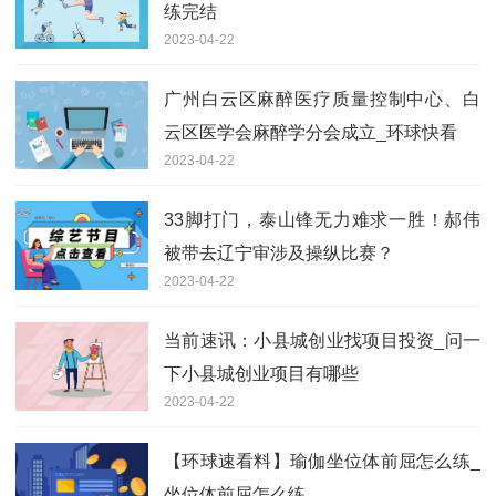
练完结
2023-04-22
广州白云区麻醉医疗质量控制中心、白
云区医学会麻醉学分会成立_环球快看
2023-04-22
33脚打门，泰山锋无力难求一胜！郝伟
被带去辽宁审涉及操纵比赛？
2023-04-22
当前速讯：小县城创业找项目投资_问一
下小县城创业项目有哪些
2023-04-22
【环球速看料】瑜伽坐位体前屈怎么练_
坐位体前屈怎么练