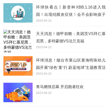
环球快看点丨新变种XBB.1.16进入我
国！出现结膜炎症状！会不会影响孩子
2023-04-22
视力？
天天消息！德甲前瞻：美因茨VS拜仁慕
尼黑，多特蒙德VS法兰克福
2023-04-22
环球消息！烟台市莱山区黄海明珠幼儿
园开展“绿色‘童’行 蔚蓝地球”主题教育活
2023-04-22
动
青马燃情启幕 开启跑者狂欢
2023-04-22