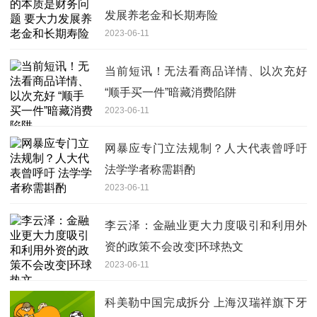
发展养老金和长期寿险
2023-06-11
当前短讯！无法看商品详情、以次充好
“顺手买一件”暗藏消费陷阱
2023-06-11
网暴应专门立法规制？人大代表曾呼吁
法学学者称需斟酌
2023-06-11
李云泽：金融业更大力度吸引和利用外
资的政策不会改变|环球热文
2023-06-11
科美勒中国完成拆分 上海汉瑞祥旗下牙