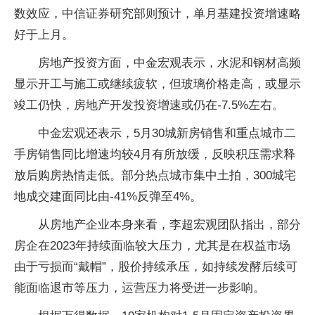
数效应，中信证券研究部则预计，单月基建投资增速略
好于上月。
房地产投资方面，中金宏观表示，水泥和钢材高频
显示开工与施工或继续疲软，但玻璃价格走高，或显示
竣工仍快，房地产开发投资增速或仍在-7.5%左右。
中金宏观还表示，5月30城新房销售和重点城市二
手房销售同比增速均较4月有所放缓，反映积压需求释
放后购房热情走低。部分热点城市集中土拍，300城宅
地成交建面同比由-41%反弹至4%。
从房地产企业本身来看，李超宏观团队指出，部分
房企在2023年持续面临较大压力，尤其是在权益市场
由于亏损而“戴帽”，股价持续承压，如持续发酵后续可
能面临退市等压力，运营压力将受进一步影响。