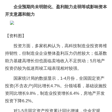
企业预期尚未明朗化、盈利能力走弱等或影响资本
开支意愿和能力
【资料图】
投资方面，多家机构认为，高科技制造业投资将维
持韧性，但制造业企业整体盈利压力仍然较大；低基数
助力基建高增长但也面临卖地收入不足扰动；5月地产
投资仍较为低迷而竣工端表现相对较强。
国家统计局的数据显示，1-4月份，全国固定资产
投资(不含农户)同比增长4.7%。分领域看，基础设施投
资同比增长9.8%，制造业投资增长6.4%，房地产开发
投资下降6.2%。
对1-5月固定资产投资累计同比增速，中金宏观、