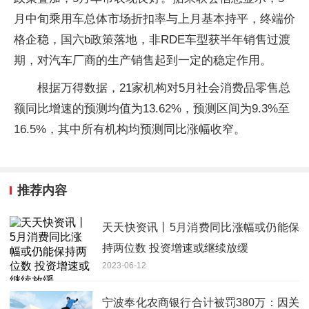
月中旬乘用车总体市场折扣率与上月基本持平，终端价
格企稳，国六b政策落地，非RDE车型获半年销售过渡
期，对汽车厂商的生产销售起到一定的稳定作用。
根据万得数据，21家机构对5月社会消费品零售总
额同比增速的预测均值为13.62%，预测区间为9.3%至
16.5%，其中所有机构均预测同比涨幅收窄。
推荐内容
天天快资讯丨5月消费同比涨幅或仍能保
持两位数 投资增速或继续放缓
2023-06-12
宁波奉化农商银行合计被罚380万：因关