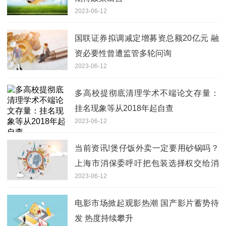
2023-06-12
国联证券拟调减定增募资总额20亿元 融
资必要性曾遭监管多轮问询
2023-06-12
多高校提彻底清理学术不端论文存量：
挂名现象等从2018年起自查
2023-06-12
当前资讯!煲仔饭外卖一定要用砂锅吗？
上海市消保委呼吁把包装选择权交给消
2023-06-12
费者
电影市场掀起观影热潮 国产影片蓄势待
发 热度持续攀升