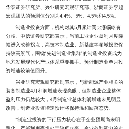
华泰证券研究所、兴业研究宏观研究部、浙商证券李超
宏观团队的预测值分别为4.4%、5%、4.5%和4.5%。
制造业投资方面，机构对其5月累计同比涨幅略有
分歧。中信证券研究部表示，当前工业企业盈利月度降
幅进入改善拐点，高技术制造业、新基建等领域投资保
持较高景气，围绕“先进制造业集群”的制造业投资成为
地方发展现代化产业体系重要抓手。预计制造业单月投
资增速较前值回升。
兴业研究宏观研究部则表示，与新能源产业相关的
装备制造业4月利润增速表现亮眼，但制造业企业整体
盈利压力仍然较大，4月制造业总体利润增速未见明显
改善，制造业投资增速预计将保持温和回落态势。
“制造业投资的下行压力核心在于企业预期尚未明
朗化，产能利用率也处于较低水平，企业盈利能力的走