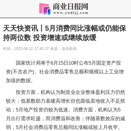
天天快资讯丨5月消费同比涨幅或仍能保
持两位数 投资增速或继续放缓
时间：2023-06-12 17:40:37 来源：澎湃新闻
国家统计局将于6月15日10时公布5月固定资产投
资(不含农户)、社会消费品零售总额和规模以上工业增
加值的数据。
投资方面，机构认为制造业企业整体盈利压力仍然
较大；低基数助力基建高增长但也面临卖地收入不足扰
动；5月地产投资仍较为低迷。消费方面，机构认为5
月出行需求旺盛，而消费温和改善；伴随基数效应的减
弱，5月社会消费品零售总额同比涨幅或较上月收窄。