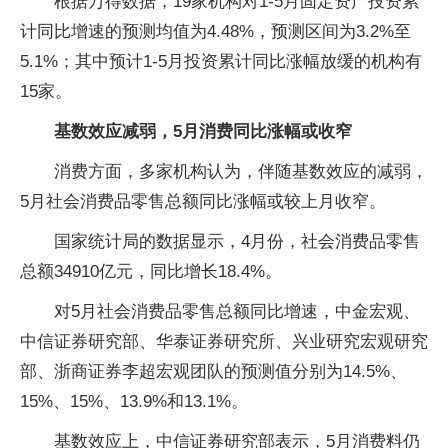
根据万得数据，19家机构对1-5月固定资产投资累
计同比增速的预测均值为4.48%，预测区间为3.2%至
5.1%；其中预计1-5月投资累计同比涨幅放缓的机构有
15家。
基数效应减弱，
5月消费同比涨幅或收窄
消费方面，多家机构认为，伴随基数效应的减弱，
5月社会消费品零售总额同比涨幅或较上月收窄。
国家统计局的数据显示，4月份，社会消费品零售
总额34910亿元，同比增长18.4%。
对5月社会消费品零售总额同比增速，中金宏观、
中信证券研究部、华泰证券研究所、兴业研究宏观研究
部、浙商证券李超宏观团队的预测值分别为14.5%、
15%、15%、13.9%和13.1%。
基数效应上，中信证券研究部表示，5月消费料仍