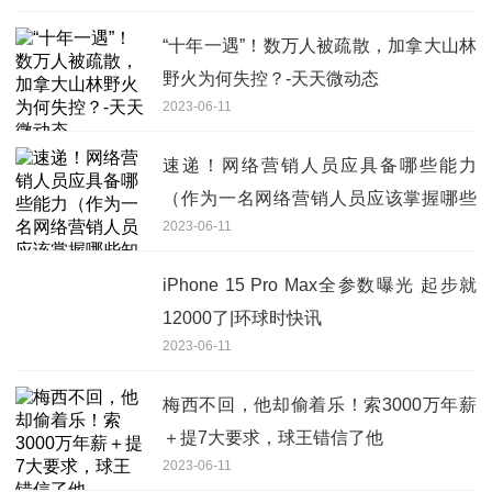
“十年一遇”！数万人被疏散，加拿大山林
野火为何失控？-天天微动态
2023-06-11
速递！网络营销人员应具备哪些能力
（作为一名网络营销人员应该掌握哪些
2023-06-11
知识与技能）
iPhone 15 Pro Max全参数曝光 起步就
12000了|环球时快讯
2023-06-11
梅西不回，他却偷着乐！索3000万年薪
＋提7大要求，球王错信了他
2023-06-11