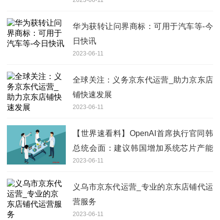
Ultra通过FCC认证 环球要闻
华为获转让问界商标：可用于汽车等-今
日快讯
2023-06-11
全球关注：义务京东代运营_助力京东店
铺快速发展
2023-06-11
【世界速看料】OpenAI首席执行官同韩
总统会面：建议韩国增加系统芯片产能
2023-06-11
放宽规制营造AI生态系统
义乌市京东代运营_专业的京东店铺代运
营服务
2023-06-11