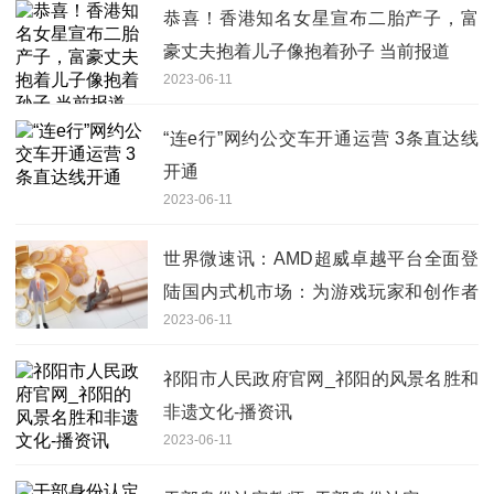
恭喜！香港知名女星宣布二胎产子，富
豪丈夫抱着儿子像抱着孙子 当前报道
2023-06-11
“连e行”网约公交车开通运营 3条直达线
开通
2023-06-11
世界微速讯：AMD超威卓越平台全面登
陆国内式机市场：为游戏玩家和创作者
2023-06-11
提供卓越解决方案
祁阳市人民政府官网_祁阳的风景名胜和
非遗文化-播资讯
2023-06-11