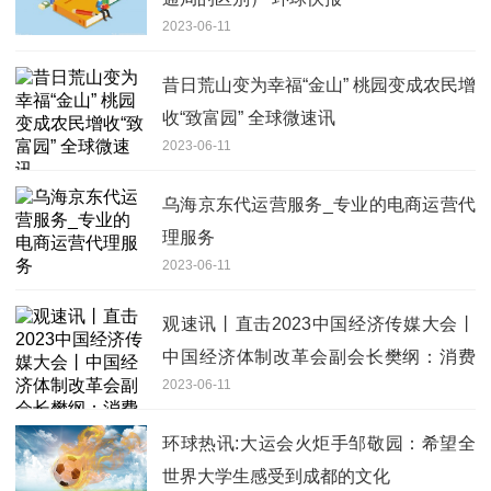
2023-06-11
昔日荒山变为幸福“金山” 桃园变成农民增
收“致富园” 全球微速讯
2023-06-11
乌海京东代运营服务_专业的电商运营代
理服务
2023-06-11
观速讯丨直击2023中国经济传媒大会丨
中国经济体制改革会副会长樊纲：消费
2023-06-11
需求一时难以扩大，短期内仍寄希望于
投资需求
环球热讯:大运会火炬手邹敬园：希望全
世界大学生感受到成都的文化