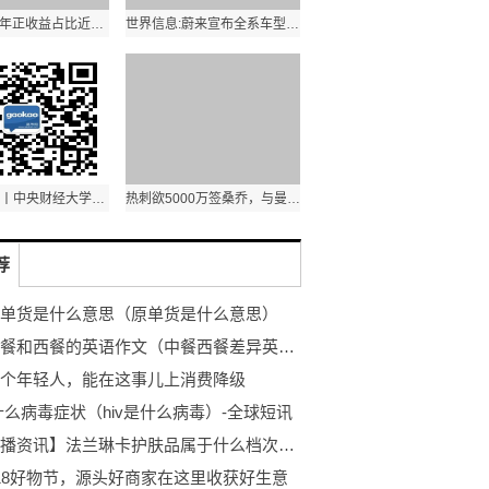
私募FOF今年正收益占比近七成|天天观热点
世界信息:蔚来宣布全系车型降价3万元：取消终身免费换电
天天热头条丨中央财经大学2023年辽宁物理类（统招）招生计划
热刺欲5000万签桑乔，与曼联有上千万差价！曼联或报价求购新亨利-全球热推荐
荐
单货是什么意思（原单货是什么意思）
关于中餐和西餐的英语作文（中餐西餐差异英语作文？） 当前速看
个年轻人，能在这事儿上消费降级
是什么病毒症状（hiv是什么病毒）-全球短讯
【全球播资讯】法兰琳卡护肤品属于什么档次（法兰琳卡护肤品）
18好物节，源头好商家在这里收获好生意