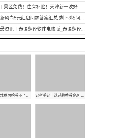
盘点 | 景区免费！住房补贴！天津新一波好消息上线！-播资讯
天猫新风尚5元红包问题答案汇总 剩下3场问题答案大全
天天最资讯丨泰语翻译软件电脑版_泰语翻译软件
还珠之双龙戏珠为啥看不了了_还珠之双龙戏珠 全球消息
记者手记｜透过蒜香看金乡 今亮点