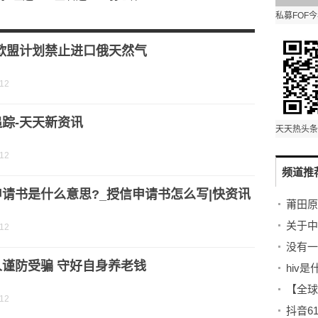
准2020
……
和欧盟计划禁止进口俄天然气
-12
踪-天天新资讯
-12
频道推
请书是什么意思?_授信申请书怎么写|快资讯
莆田原
-12
没有一
人谨防受骗 守好自身养老钱
hiv
-12
抖音6