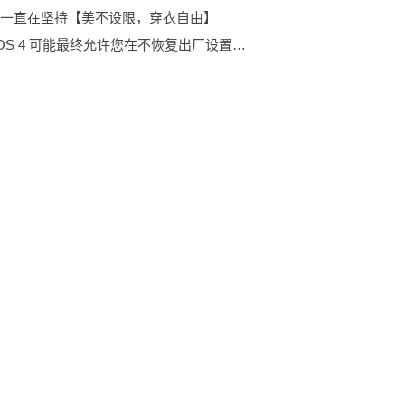
一直在坚持【美不设限，穿衣自由】
Wear OS 4 可能最终允许您在不恢复出厂设置的情况下切换手机 每日速讯