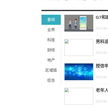
中产阶级标准2021有多少人_中产阶级标
实拍！临泉新高速出口！具体位置就在
G7
要闻
2023-06
业界
科技
男科追
财经
2023-06
地产
授信申
区域链
2023-06
综合
老年
2023-06