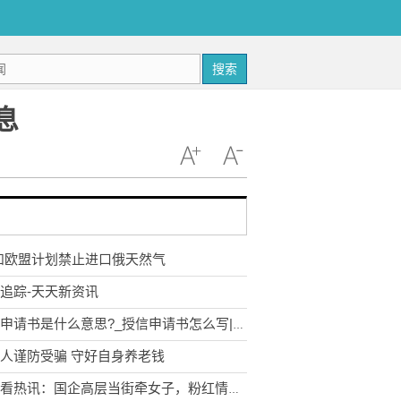
搜索
息
和欧盟计划禁止进口俄天然气
追踪-天天新资讯
授信申请书是什么意思?_授信申请书怎么写|快资讯
人谨防受骗 守好自身养老钱
全球看热讯：国企高层当街牵女子，粉红情侣装逛街成“名场面”模仿