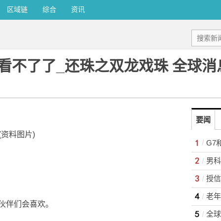
区域链
综合
资讯
看不了了_还珠之双龙戏珠 全球消
要闻
(资料图片)
G7
男科
老年
伙伴们会喜欢。