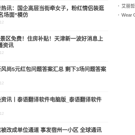
艾丽哲
看热讯：国企高层当街牵女子，粉红情侣装逛
名场面”模仿
-12
| 景区免费！住房补贴！天津新一波好消息上
播资讯
-12
风尚5元红包问题答案汇总 剩下3场问题答案
-12
最资讯丨泰语翻译软件电脑版_泰语翻译软件
-12
被改成单位通道 事发宿州一小区 全球通讯