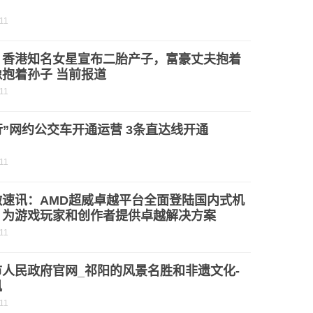
11
！香港知名女星宣布二胎产子，富豪丈夫抱着
抱着孙子 当前报道
11
行”网约公交车开通运营 3条直达线开通
11
微速讯：AMD超威卓越平台全面登陆国内式机
：为游戏玩家和创作者提供卓越解决方案
11
市人民政府官网_祁阳的风景名胜和非遗文化-
讯
11