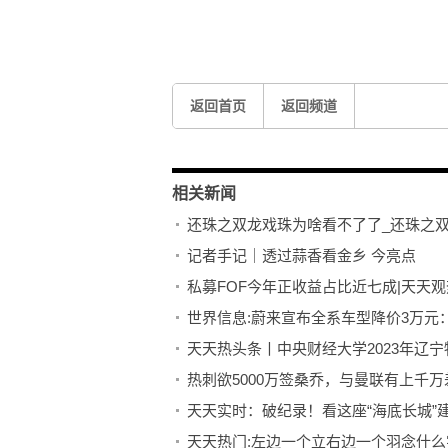
标签：
返回首页
返回频道
相关新闻
还珠之双龙戏珠为啥看不了了_还珠之双
记者手记｜透过蒜香看金乡 今亮点
私募FOF今年正收益占比近七成|天天
世界信息:蔚来宣布全系车型降价3万元
天天热头条丨中央财经大学2023年辽
热刺欲5000万签桑乔，与曼联有上千
天天实时：破纪录！看这座“海底长城”建
天天热门:左边一个立右边一个羽念什么