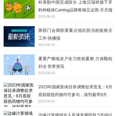
科美勒中国完成拆分 上海汉瑞祥旗下牙
科种植体Camlog品牌将独立运营-天天报
2023-06-10
资讯
两部门会商部署重点地区防汛抢险救灾
工作-快播报
2023-06-10
重要产粮地农户全力抢收夏粮 力保颗粒
归仓 世界资讯
2023-06-10
2023年国家医保目录调整征求意见：6月
底前获批药物均可参与，谈判最早9月
2023-06-10
边缘计算领域步入高速发展阶段 5月份以