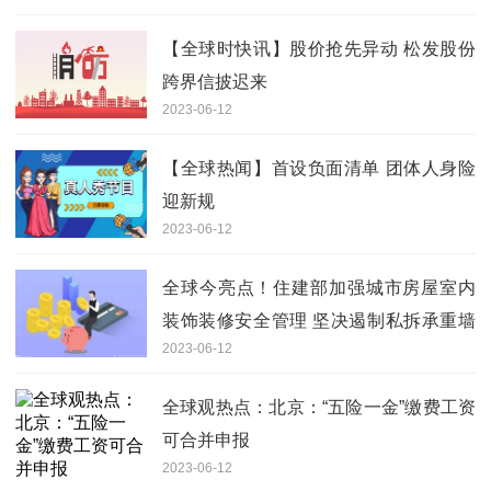
【全球时快讯】股价抢先异动 松发股份
跨界信披迟来
2023-06-12
【全球热闻】首设负面清单 团体人身险
迎新规
2023-06-12
全球今亮点！住建部加强城市房屋室内
装饰装修安全管理 坚决遏制私拆承重墙
2023-06-12
等违法违规行为
全球观热点：北京：“五险一金”缴费工资
可合并申报
2023-06-12