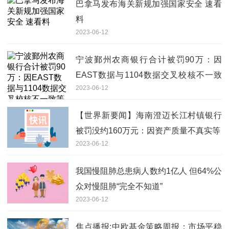
巴拿马发布海关新规加强国家安全 速看
料
2023-06-12
宁波鄞州农商银行合计被罚90万：因
EAST数据与1104数据交叉校核不一致
2023-06-12
等-环球最资讯
【世界新要闻】海南澄迈长江村镇银行
被罚没约160万元：因资产质量不真实等
2023-06-12
我国慢阻肺总患病人数约1亿人 但64%公
众对慢阻肺“完全不知道”
2023-06-12
焦点播报:中欧基金策略周报：市场平稳