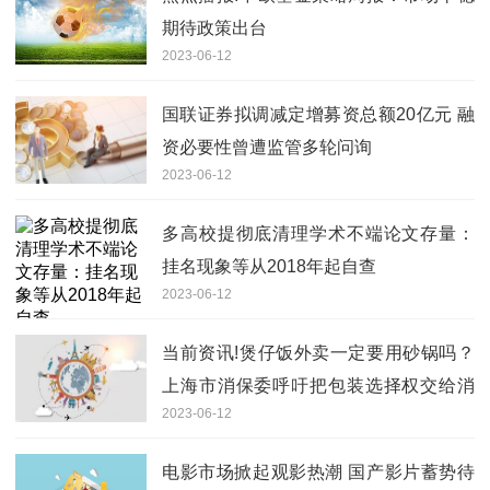
期待政策出台
2023-06-12
国联证券拟调减定增募资总额20亿元 融
资必要性曾遭监管多轮问询
2023-06-12
多高校提彻底清理学术不端论文存量：
挂名现象等从2018年起自查
2023-06-12
当前资讯!煲仔饭外卖一定要用砂锅吗？
上海市消保委呼吁把包装选择权交给消
2023-06-12
费者
电影市场掀起观影热潮 国产影片蓄势待