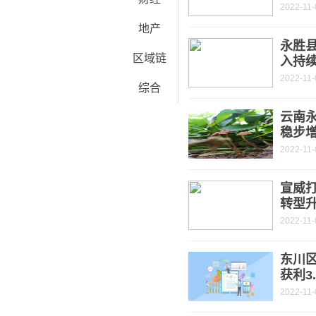
2022-11-
地产
永胜
区域链
入持
2022-11-
综合
云南永
稳步
2022-11-
宣威打
转型
2022-11-
东川
获利3
2022-11-