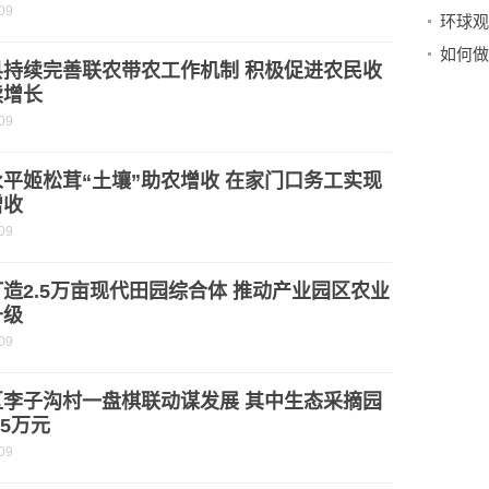
09
如何做
县持续完善联农带农工作机制 积极促进农民收
续增长
09
平姬松茸“土壤”助农增收 在家门口务工实现
增收
09
造2.5万亩现代田园综合体 推动产业园区农业
升级
09
区李子沟村一盘棋联动谋发展 其中生态采摘园
.5万元
09