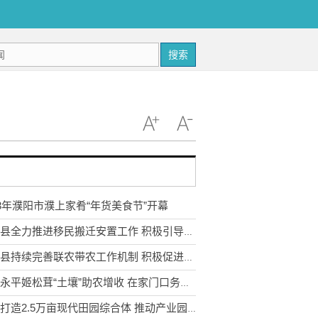
搜索
23年濮阳市濮上家肴“年货美食节”开幕
武定县全力推进移民搬迁安置工作 积极引导移民多渠道就业
永胜县持续完善联农带农工作机制 积极促进农民收入持续增长
云南永平姬松茸“土壤”助农增收 在家门口务工实现稳步增收
宣威打造2.5万亩现代田园综合体 推动产业园区农业转型升级