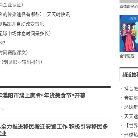
消企业认证）
炎的传染途径有哪些）_天天时快讯
检测舞蹈并自动改变音乐
足球中场休息时间是多长）
的？
时间赛跑课文）
0（剑灵职业输出排行）
频道推
氧化钠与水反应方程式）
3年濮阳市濮上家肴“年货美食节”开幕
-12
【世界
县全力推进移民搬迁安置工作 积极引导移民多
就业