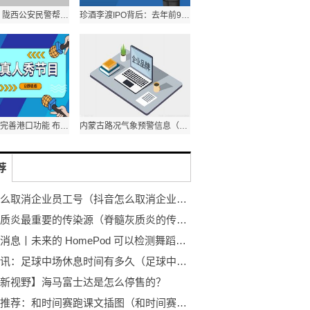
真情暖民心 陇西公安民警帮助走失幼儿找到家人|环球最新
珍酒李渡IPO背后：去年前9个月实际产能达2.09万吨，销量却仅有0.9万吨，账面存货高企
全球速看：完善港口功能 布局口岸产业 河北唐山蓝色经济成新引擎
内蒙古路况气象预警信息（2023.1.28） 当前速递
荐
抖音怎么取消企业员工号（抖音怎么取消企业认证）
脊髓灰质炎最重要的传染源（脊髓灰质炎的传染途径有哪些）_天天时快讯
环球新消息丨未来的 HomePod 可以检测舞蹈并自动改变音乐
天天速讯：足球中场休息时间有多久（足球中场休息时间是多长）
新视野】海马富士达是怎么停售的？
环球热推荐：和时间赛跑课文插图（和时间赛跑课文）