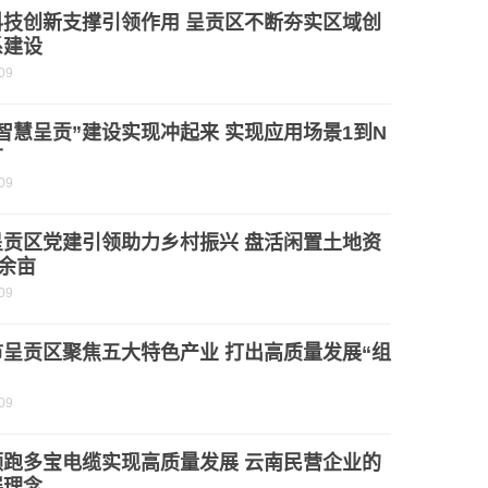
科技创新支撑引领作用 呈贡区不断夯实区域创
系建设
09
智慧呈贡”建设实现冲起来 实现应用场景1到N
广
09
呈贡区党建引领助力乡村振兴 盘活闲置土地资
0余亩
09
市呈贡区聚焦五大特色产业 打出高质量发展“组
09
领跑多宝电缆实现高质量发展 云南民营企业的
展理念