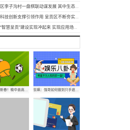
东川区李子沟村一盘棋联动谋发展 其中生态采摘园获利3.5万元
发挥科技创新支撑引领作用 呈贡区不断夯实区域创新体系建设
昆明“智慧呈贡”建设实现冲起来 实现应用场景1到N的推广
正月里来是新春！榆中县高崖镇大营社的社火闹得欢～
狂飙：强哥如何做到只手遮天的？第2个内鬼揪出，杨健也黑化了！_资讯