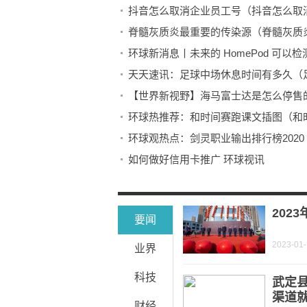
抖音怎么取消企业员工号（抖音怎么取
脊髓灰质炎最重要的传染源（脊髓灰质
环球新消息丨未来的 HomePod 可以
天天速讯：足球中场休息时间有多久（
【世界新视野】海马富士达是怎么停售
环球热推荐：和时间赛跑课文插图（和
环球观热点：剑灵职业输出排行榜202
如何做好信用卡推广 环球视讯
头条：支付宝还交通信用卡步骤
过氧化钠与水反应方程式电子转移（过
202
要闻
2023-01
业界
科技
武定
渠道
财经