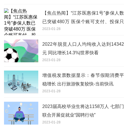
【焦点热闻】“江苏医惠保1号”参保人数
已突破480万 医保个账可支付、投保只
2023-01-28
剩最后3天
2022年脱贫人口人均纯收入达到14342
元 同比增长14.3%|世界快看
2023-01-28
增值税发票数据显示：春节假期消费平
稳增长 出行旅游恢复较快-当前快讯
2023-01-28
2023届高校毕业生将达1158万人 七部门
联合开展促就业“国聘行动”
2023-01-28