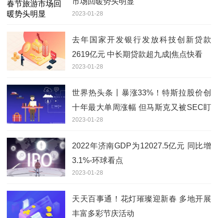
市场回暖势头明显
2023-01-28
去年国家开发银行发放科技创新贷款
2619亿元 中长期贷款超九成|焦点快看
2023-01-28
世界热头条丨暴涨33%！特斯拉股价创
十年最大单周涨幅 但马斯克又被SEC盯
2023-01-28
上了
2022年济南GDP为12027.5亿元 同比增
3.1%-环球看点
2023-01-28
天天百事通！花灯璀璨迎新春 多地开展
丰富多彩节庆活动