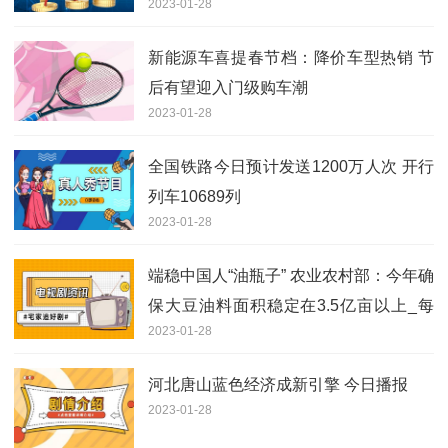
2023-01-28
新能源车喜提春节档：降价车型热销 节
后有望迎入门级购车潮
2023-01-28
全国铁路今日预计发送1200万人次 开行
列车10689列
2023-01-28
端稳中国人“油瓶子” 农业农村部：今年确
保大豆油料面积稳定在3.5亿亩以上_每
2023-01-28
日热文
河北唐山蓝色经济成新引擎 今日播报
2023-01-28