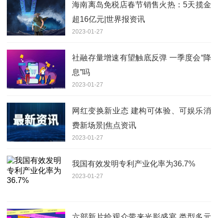
海南离岛免税店春节销售火热：5天揽金
超16亿元|世界报资讯
2023-01-27
社融存量增速有望触底反弹 一季度会“降
息”吗
2023-01-27
网红变换新业态 建构可体验、可娱乐消
费新场景|焦点资讯
2023-01-27
我国有效发明专利产业化率为36.7%
2023-01-27
六部新片给观众带来光影盛宴 类型多元