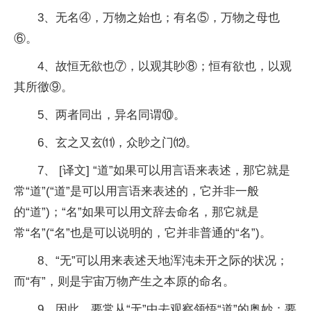
3、无名④，万物之始也；有名⑤，万物之母也
⑥。
4、故恒无欲也⑦，以观其眇⑧；恒有欲也，以观
其所徼⑨。
5、两者同出，异名同谓⑩。
6、玄之又玄⑾，众眇之门⑿。
7、 [译文] “道”如果可以用言语来表述，那它就是
常“道”(“道”是可以用言语来表述的，它并非一般
的“道”)；“名”如果可以用文辞去命名，那它就是
常“名”(“名”也是可以说明的，它并非普通的“名”)。
8、“无”可以用来表述天地浑沌未开之际的状况；
而“有”，则是宇宙万物产生之本原的命名。
9、因此，要常从“无”中去观察领悟“道”的奥妙；要