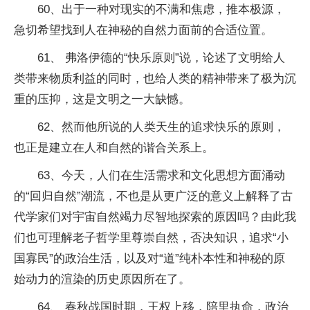
60、出于一种对现实的不满和焦虑，推本极源，
急切希望找到人在神秘的自然力面前的合适位置。
61、 弗洛伊德的“快乐原则”说，论述了文明给人
类带来物质利益的同时，也给人类的精神带来了极为沉
重的压抑，这是文明之一大缺憾。
62、然而他所说的人类天生的追求快乐的原则，
也正是建立在人和自然的谐合关系上。
63、今天，人们在生活需求和文化思想方面涌动
的“回归自然”潮流，不也是从更广泛的意义上解释了古
代学家们对宇宙自然竭力尽智地探索的原因吗？由此我
们也可理解老子哲学里尊崇自然，否决知识，追求“小
国寡民”的政治生活，以及对“道”纯朴本性和神秘的原
始动力的渲染的历史原因所在了。
64、 春秋战国时期，王权上移，陪里执命，政治