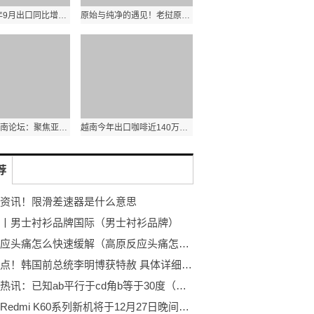
泰国2022年9月出口同比增长7.8% 农产品出口额同比增长1.8%
原始与纯净的遇见！老挝原生态古树茶亮相第五届进博会
第十三届西南论坛：聚焦亚太格局演变和区域合作新发展
越南今年出口咖啡近140万吨 其中出口额达31.6亿美元
荐
资讯！限滑差速器是什么意思
丨男士衬衫品牌国际（男士衬衫品牌）
高原反应头痛怎么快速缓解（高原反应头痛怎么处理）
环球焦点！韩国前总统李明博获特赦 具体详细内容是什么
世界看热讯：已知ab平行于cd角b等于30度（如图ab平行cd角a等于45度）
观点：Redmi K60系列新机将于12月27日晚间7点正式发布