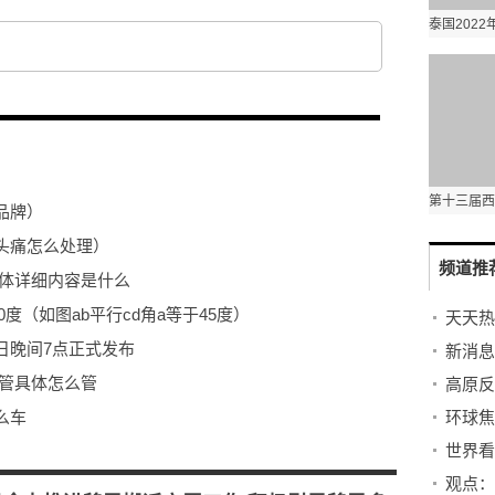
品牌）
头痛怎么处理）
频道推
具体详细内容是什么
0度（如图ab平行cd角a等于45度）
天天热
27日晚间7点正式发布
新消息
乙管具体怎么管
么车
长策而御宇内）
如何下载网页视频）