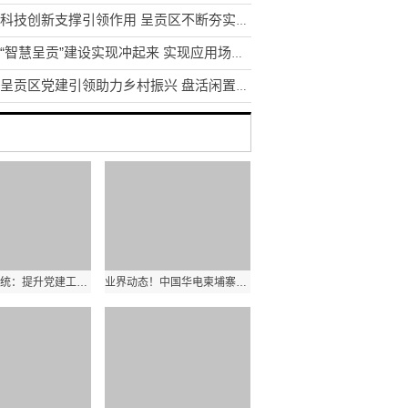
发挥科技创新支撑引领作用 呈贡区不断夯实区域创新体系建设
昆明“智慧呈贡”建设实现冲起来 实现应用场景1到N的推广
昆明呈贡区党建引领助力乡村振兴 盘活闲置土地资源200余亩
云南教育系统：提升党建工作质量是办学治校的基本功和生命线
业界动态！中国华电柬埔寨西港项目首台机组顺利通过试验