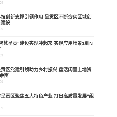
09
科技创新支撑引领作用 呈贡区不断夯实区域创
系建设
09
智慧呈贡”建设实现冲起来 实现应用场景1到N
广
09
呈贡区党建引领助力乡村振兴 盘活闲置土地资
0余亩
09
市呈贡区聚焦五大特色产业 打出高质量发展“组
09