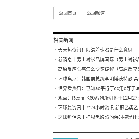
返回首页
返回频道
相关新闻
天天热资讯！限滑差速器是什么意思
新消息丨男士衬衫品牌国际（男士衬衫
高原反应头痛怎么快速缓解（高原反应
环球焦点！韩国前总统李明博获特赦 
世界看热讯：已知ab平行于cd角b等于3
观点：Redmi K60系列新机将于12月
环球最资讯丨7*24小时资讯:新冠乙类
环球新消息丨挂绿色牌照的保时捷是什
天天要闻：振长策而御宇内下一句（振
【当前热闻】如何下载网页视频素材（