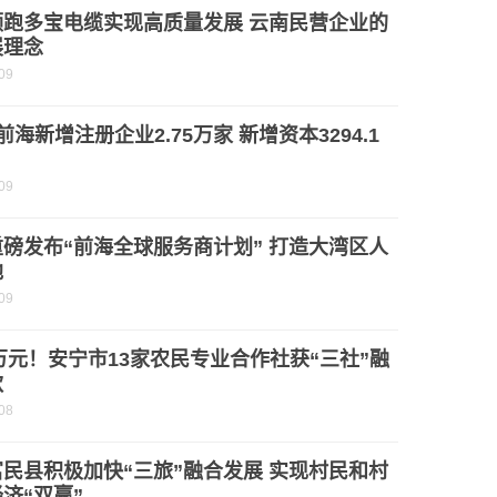
领跑多宝电缆实现高质量发展 云南民营企业的
展理念
09
前海新增注册企业2.75万家 新增资本3294.1
09
磅发布“前海全球服务商计划” 打造大湾区人
地
09
0万元！安宁市13家农民专业合作社获“三社”融
款
08
民县积极加快“三旅”融合发展 实现村民和村
济“双赢”