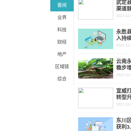
武定
要闻
渠道
2022-11-
业界
科技
永胜
入持
财经
2022-11-
地产
云南永
区域链
稳步
2022-11-
综合
宣威打
转型
2022-11-
东川
获利3