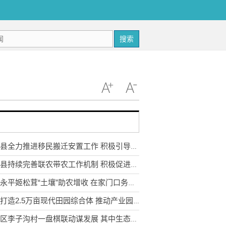
搜索
武定县全力推进移民搬迁安置工作 积极引导移民多渠道就业
永胜县持续完善联农带农工作机制 积极促进农民收入持续增长
云南永平姬松茸“土壤”助农增收 在家门口务工实现稳步增收
宣威打造2.5万亩现代田园综合体 推动产业园区农业转型升级
东川区李子沟村一盘棋联动谋发展 其中生态采摘园获利3.5万元