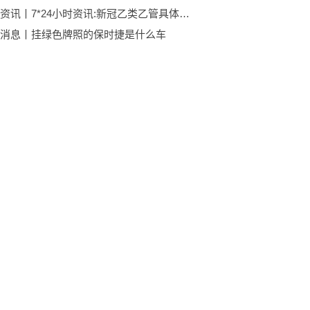
环球最资讯丨7*24小时资讯:新冠乙类乙管具体怎么管
消息丨挂绿色牌照的保时捷是什么车