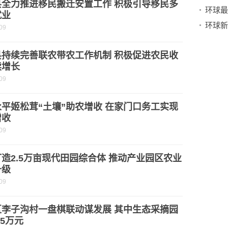
县全力推进移民搬迁安置工作 积极引导移民多
就业
环球新
09
县持续完善联农带农工作机制 积极促进农民收
续增长
09
平姬松茸“土壤”助农增收 在家门口务工实现
增收
09
造2.5万亩现代田园综合体 推动产业园区农业
升级
09
区李子沟村一盘棋联动谋发展 其中生态采摘园
.5万元