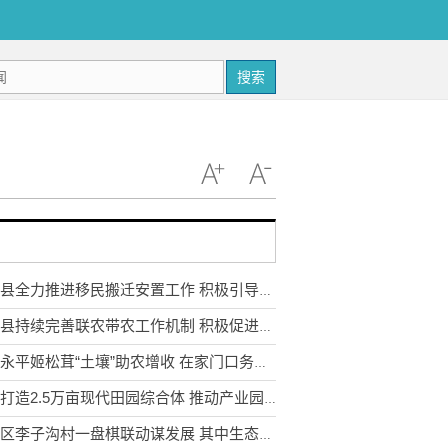
搜索
武定县全力推进移民搬迁安置工作 积极引导移民多渠道就业
永胜县持续完善联农带农工作机制 积极促进农民收入持续增长
云南永平姬松茸“土壤”助农增收 在家门口务工实现稳步增收
宣威打造2.5万亩现代田园综合体 推动产业园区农业转型升级
东川区李子沟村一盘棋联动谋发展 其中生态采摘园获利3.5万元