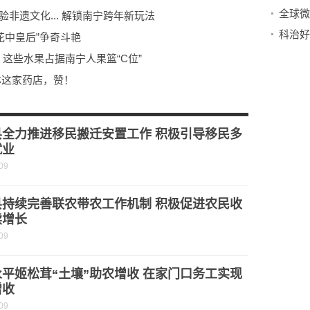
全球微
非遗文化... 解锁南宁跨年新玩法
花中皇后”争奇斗艳
这些水果占据南宁人果篮“C位”
林这家药店，赞！
“乡村治理”
项目效益最大化
县全力推进移民搬迁安置工作 积极引导移民多
就业
09
县持续完善联农带农工作机制 积极促进农民收
续增长
09
平姬松茸“土壤”助农增收 在家门口务工实现
增收
09