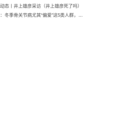
动态丨井上雄彦采访（井上雄彦死了吗）
科治好：冬季骨关节病尤其“偏爱”这5类人群，务必当心