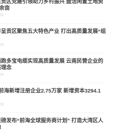
呈贡区党建引领助力乡村振兴 盘活闲置土地资
0余亩
09
市呈贡区聚焦五大特色产业 打出高质量发展“组
09
领跑多宝电缆实现高质量发展 云南民营企业的
展理念
09
前海新增注册企业2.75万家 新增资本3294.1
09
磅发布“前海全球服务商计划” 打造大湾区人
地