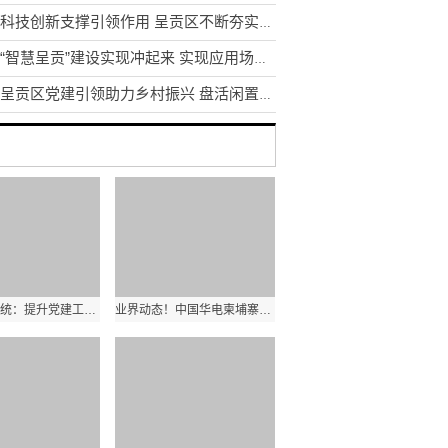
发挥科技创新支撑引领作用 呈贡区不断夯实区域创新体系建设
昆明“智慧呈贡”建设实现冲起来 实现应用场景1到N的推广
昆明呈贡区党建引领助力乡村振兴 盘活闲置土地资源200余亩
云南教育系统：提升党建工作质量是办学治校的基本功和生命线
业界动态！中国华电柬埔寨西港项目首台机组顺利通过试验