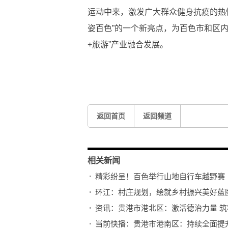
运动中来，激发广大群众健身抗疫的热
姿百色”的一个新亮点，为百色市和区
+旅游”产业融合发展。
标签：
自行车运动
山地自行车
精彩纷呈
返回首页
返回频道
相关新闻
精彩纷呈！百色举行山地自行车越野赛
环江：村庄规划，绘就乡村振兴美好蓝
资讯：贵港市港北区：激活德治力量 
当前快播：贵港市港南区：持续全面提