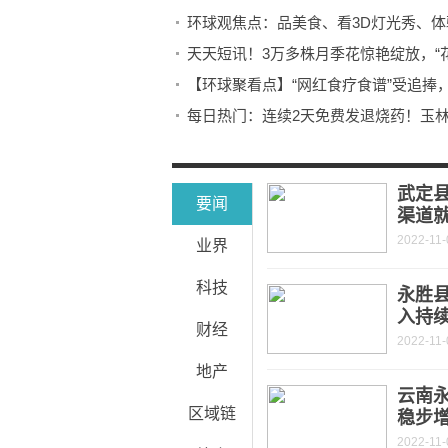
环球观焦点：品美食、看3D灯光秀、体验
天天短讯！3万多株月季花惊艳绽放，“
【环球聚看点】“网红食疗食谱”受追捧，
每日热门：连续2天免费发退烧药！玉
当前视讯！贵港市港北区：“积分制”赋能
今日观点!大化：坚持问题导向，推动
武定
要闻
渠道
2022-11-
业界
科技
永胜
入持
财经
2022-11-
地产
云南永
区域链
稳步
2022-11-