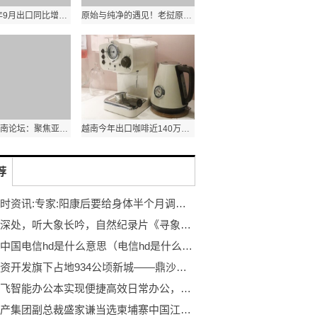
泰国2022年9月出口同比增长7.8% 农产品出口额同比增长1.8%
原始与纯净的遇见！老挝原生态古树茶亮相第五届进博会
第十三届西南论坛：聚焦亚太格局演变和区域合作新发展
越南今年出口咖啡近140万吨 其中出口额达31.6亿美元
荐
7*24小时资讯:专家:阳康后要给身体半个月调养期
去雨林深处，听大象长吟，自然纪录片《寻象》正式上线！
消息！中国电信hd是什么意思（电信hd是什么意思啊）
鼎沙投资开发旗下占地934公顷新城——鼎沙湾项目破土动工
科大讯飞智能办公本实现便捷高效日常办公，获得职场人青睐
太子地产集团副总裁盛家谦当选柬埔寨中国江苏总商会副会长