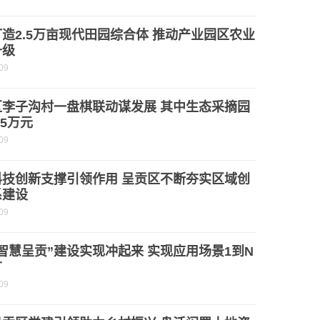
造2.5万亩现代田园综合体 推动产业园区农业
升级
09
区李子沟村一盘棋联动谋发展 其中生态采摘园
.5万元
09
科技创新支撑引领作用 呈贡区不断夯实区域创
系建设
09
智慧呈贡”建设实现冲起来 实现应用场景1到N
广
09