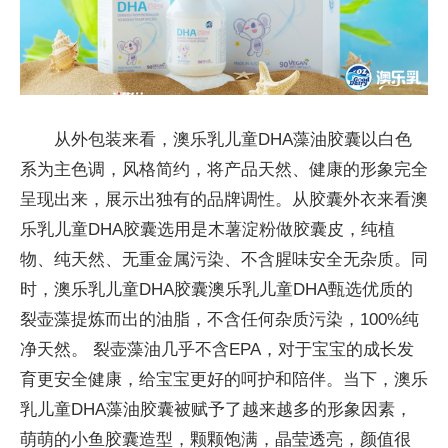
从外包装来看，澳乐乳儿童DHA藻油胶囊以白色
系为主色调，风格简约，将产品天然、健康的形象完全
呈现出来，展示出独有的品牌调
性
。从胶囊外衣来看澳
乐乳儿童DHA胶囊选用是木薯淀粉做胶囊皮，纯植
物、纯天然、无重金属污染、不含腥味安全无杂质。同
时，澳乐乳儿童DHA胶囊澳乐乳儿童DHA甄选优质的
裂壶藻提炼而出的油脂，不含任何杂质污染，100%纯
净天然。 裂壶藻油几乎不含EPA，对于宝宝的成长发
育更安全健康，给宝宝更好的呵护和陪伴。当下，澳乐
乳儿童DHA藻油胶囊被赋予了越来越多的形象因素，
萌萌的小鱼胶囊造型，颗颗饱满，晶莹透亮，颜值很