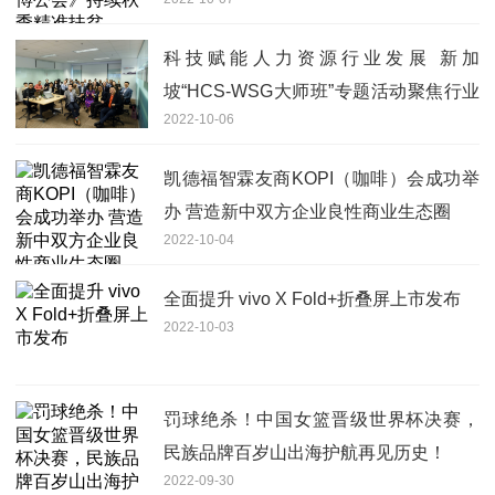
科技赋能人力资源行业发展 新加
坡“HCS-WSG大师班”专题活动聚焦行业
2022-10-06
数码化转型
凯德福智霖友商KOPI（咖啡）会成功举
办 营造新中双方企业良性商业生态圈
2022-10-04
全面提升 vivo X Fold+折叠屏上市发布
2022-10-03
罚球绝杀！中国女篮晋级世界杯决赛，
民族品牌百岁山出海护航再见历史！
2022-09-30