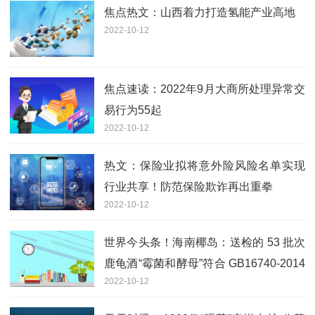
焦点热文：山西着力打造氢能产业高地
2022-10-12
焦点速读：2022年9月大商所处理异常交
易行为55起
2022-10-12
热文：保险业拟将意外险风险名单实现
行业共享！防范保险欺诈再出重拳
2022-10-12
世界今头条！海南椰岛：送检的 53 批次
鹿龟酒“霉菌和酵母”符合 GB16740-2014
2022-10-12
规定