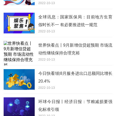
2022-10-13
亿条
全球讯息：国家医保局：目前地方生育
假时长不一 有必要推进统一规范
2022-10-13
世界快看点丨9月新增信贷超预期 市场流
动性继续保持合理充裕
2022-10-13
今日快看!前8月服务进出口总额同比增长
20.4%
2022-10-13
环球今日报丨经济日报：节粮减损要强
化标准引领
2022-10-13