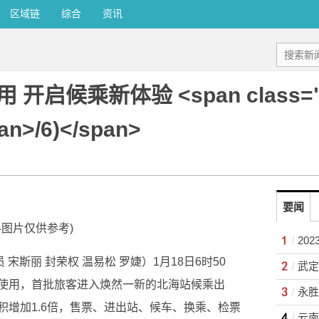
区域链
综合
资讯
启候乘新体验 <span class="p
an>/6)</span>
要闻
料图片仅供参考)
20
宋斯丽 封荣权 温易松 罗婕）1月18日6时50
使用，首批旅客进入焕然一新的北海站候乘出
积增加1.6倍，售票、进出站、候车、换乘、检票