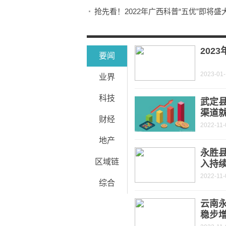
抢先看！2022年广西科普“五优”即将盛
1500万文旅消费劵免费送！2023南
天天热门:春联、灯笼、腊肉……南宁
202
要闻
2023-01
业界
科技
武定
渠道
财经
2022-11-
地产
永胜
区域链
入持
2022-11-
综合
云南永
稳步