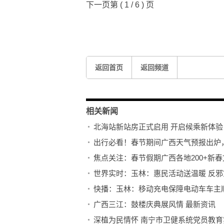
下一页第 ( 1 / 6 ) 页
标签：
投入使用
进一步优化
返回首页
返回频道
相关新闻
北海站新站房正式启用 开启候乘新体
出行必看！春节期间广西天气预报出炉
焦点关注：春节假期广西各地200+新
世界实时：玉林：惠民活动送温暖 反
快播：玉林：移动充电保障电动车车主
广西三江：鼓楼庆典展风情 最新资讯
深植为民情怀 南宁市卫健系统党员教