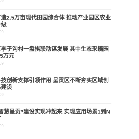
09
造2.5万亩现代田园综合体 推动产业园区农业
升级
09
区李子沟村一盘棋联动谋发展 其中生态采摘园
.5万元
09
科技创新支撑引领作用 呈贡区不断夯实区域创
系建设
09
智慧呈贡”建设实现冲起来 实现应用场景1到N
广
09