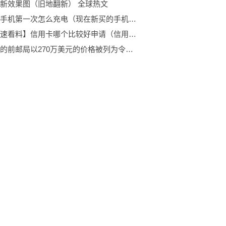
新效果图（旧地翻新） 全球热文
刚买的手机第一次怎么充电（现在新买的手机第一次怎么充电）
【世界速看料】信用卡哪个比较好申请（信用卡哪个比较好）
格列布的前邮局以270万美元的价格被列为令人惊叹的私人住宅|环球速讯