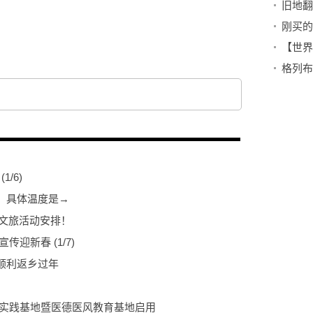
旧地翻
验
(
1
/6)
，具体温度是→
春文旅活动安排！
邪宣传迎新春
(
1
/7)
顺利返乡过年
育实践基地暨医德医风教育基地启用