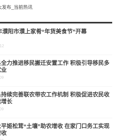
大发布_当前热讯
宁文化旅游提升年正式启动 今亮点
年货市场购销两旺
3年濮阳市濮上家肴“年货美食节”开幕
-12
县全力推进移民搬迁安置工作 积极引导移民多
就业
09
县持续完善联农带农工作机制 积极促进农民收
续增长
09
平姬松茸“土壤”助农增收 在家门口务工实现
增收