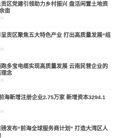
呈贡区党建引领助力乡村振兴 盘活闲置土地资
0余亩
09
市呈贡区聚焦五大特色产业 打出高质量发展“组
09
领跑多宝电缆实现高质量发展 云南民营企业的
展理念
09
前海新增注册企业2.75万家 新增资本3294.1
09
磅发布“前海全球服务商计划” 打造大湾区人
地