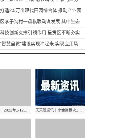
宣威打造2.5万亩现代田园综合体 推动产业园区农业转型升级
东川区李子沟村一盘棋联动谋发展 其中生态采摘园获利3.5万元
发挥科技创新支撑引领作用 呈贡区不断夯实区域创新体系建设
昆明“智慧呈贡”建设实现冲起来 实现应用场景1到N的推广
全球新动态：2022年1-12月电力消费情况：工业和制造业用电增速低于全社会平均水平
天天观速讯丨小金属板块1月18日涨1.16%，西部材料领涨，北向资金增持1.05亿元