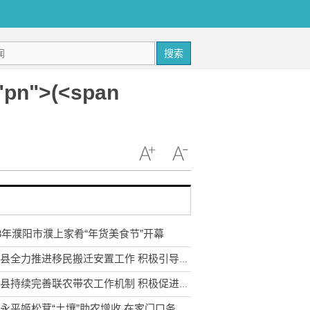
搜索
n">(<span
23年濮阳市濮上家肴“年货美食节”开幕
武定县全力推进移民搬迁安置工作 积极引导移民多渠道就业
永胜县持续完善联农带农工作机制 积极促进农民收入持续增长
云南永平姬松茸“土壤”助农增收 在家门口务工实现稳步增收