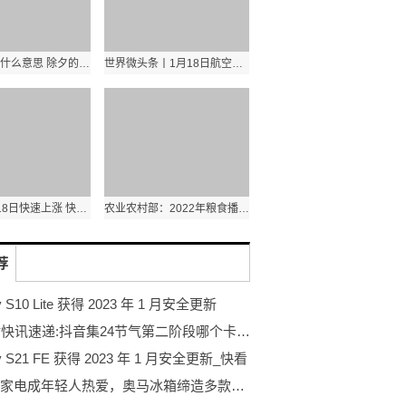
除夕的除是什么意思 除夕的除有什么含义|天天快看
世界微头条丨1月18日航空机场行业五大牛股一览
永泰运1月18日快速上涨 快播报
农业农村部：2022年粮食播种面积17.75亿亩 比上年增加1052万亩|全球报资讯
荐
y S10 Lite 获得 2023 年 1 月安全更新
24小时快讯速递:抖音集24节气第二阶段哪个卡最难集
xy S21 FE 获得 2023 年 1 月安全更新_快看
高颜值家电成年轻人热爱，奥马冰箱缔造多款艺术品冰箱