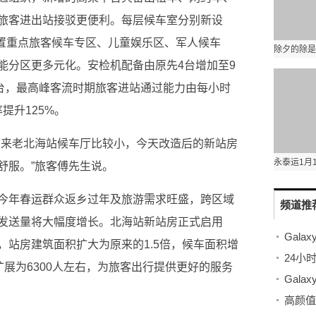
旅客进出站接驳更便利。每层候车室分别新设
设置重点旅客候车专区、儿童娱乐区、军人候车
能分区更多元化。安检机配备由原先4台增加至9
0台，最高峰客流时期旅客进站通过能力由每小时
率提升125%。
原来老北海站候车厅比较小，今天改造后的新站房
舒服。”旅客傅先生说。
今年春运群众返乡过年及旅游需求旺盛，跨区域
频道推
发送量将大幅度增长。北海站新站房正式启用
Galax
，站房建筑面积扩大为原来的1.5倍，候车面积增
人扩展为6300人左右，为旅客出行提供更好的服务
Gala