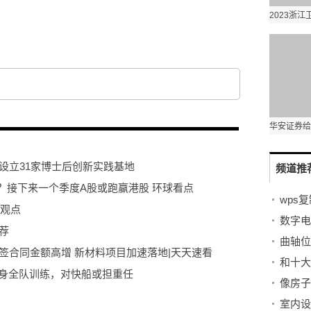
设立31家博士后创新实践基地
频道推
？接下来一个季度A股或跑赢港股 环球看点
天观点
荐
曲轴位
签合同金额高增 新材料项目加速落地|天天速看
和十大
现身全队训练，对快船或担重任
室内设