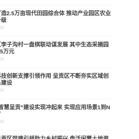
造2.5万亩现代田园综合体 推动产业园区农业
升级
09
区李子沟村一盘棋联动谋发展 其中生态采摘园
.5万元
09
科技创新支撑引领作用 呈贡区不断夯实区域创
系建设
09
智慧呈贡”建设实现冲起来 实现应用场景1到N
广
09
呈贡区党建引领助力乡村振兴 盘活闲置土地资