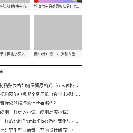
2023浙江卫视越剧春晚有方亚芬吗|天天观点
饮酒驾车的处罚标准是什么呢 世界热推荐
华安证券给予中国化学买入评级 全年新签合同金额高增 新材料项目加速落地|天天速看
轰53分10板！21岁新人重回火箭队，现身全队训练，对快船或担重任
荐
wps复制粘贴表格如何保留原格式（wps表格复制表格保留原格式）_天天精选
数字电视和网络电视哪个费用低（数字电视和网络电视的区别）-环球动态
置传感器损坏的症状有哪些？
酷刑一样虐的小说（酷刑虐苏小说）
像房子一样的比例PremierPlace旨在简​​化尺寸的新型护垫-观焦点
计研究生毕业前景（室内设计研究生）