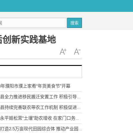
搜索
后创新实践基地
23年濮阳市濮上家肴“年货美食节”开幕
武定县全力推进移民搬迁安置工作 积极引导移民多渠道就业
永胜县持续完善联农带农工作机制 积极促进农民收入持续增长
云南永平姬松茸“土壤”助农增收 在家门口务工实现稳步增收
宣威打造2.5万亩现代田园综合体 推动产业园区农业转型升级