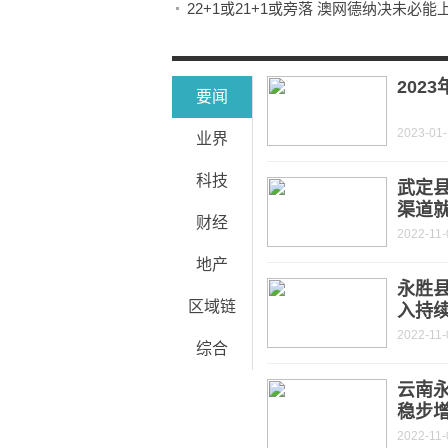
22+1或21+1或旁落 澳网德纳决未必能
萃华珠宝: 更正公告|全球最资讯
我国成功发射遥感三十七号等3颗卫星
202
要闻
2023-01
业界
科技
武定
渠道
财经
2022-11-
地产
永胜
区域链
入持
2022-11-
综合
云南永
稳步
2022-11-