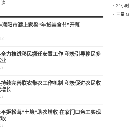
上演
24小
3年濮阳市濮上家肴“年货美食节”开幕
-12
县全力推进移民搬迁安置工作 积极引导移民多
就业
09
县持续完善联农带农工作机制 积极促进农民收
续增长
09
平姬松茸“土壤”助农增收 在家门口务工实现
增收
09