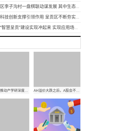
东川区李子沟村一盘棋联动谋发展 其中生态采摘园获利3.5万元
发挥科技创新支撑引领作用 呈贡区不断夯实区域创新体系建设
昆明“智慧呈贡”建设实现冲起来 实现应用场景1到N的推广
今日快讯：推动产学研深度融合 河北新设立31家博士后创新实践基地
AH溢价大跌之后，A股会不会奋起直追？接下来一个季度A股或跑赢港股 环球看点