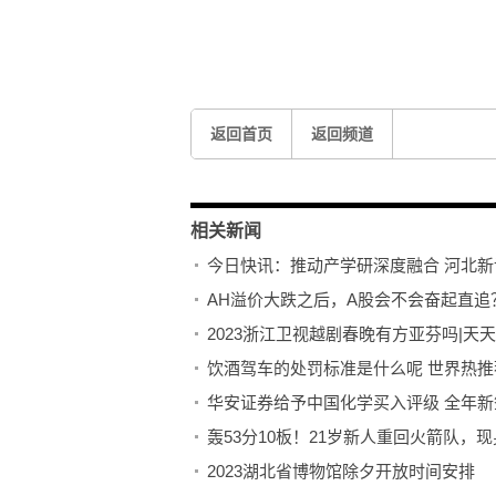
标签：
研究人员
股份有限公司
返回首页
返回频道
相关新闻
今日快讯：推动产学研深度融合 河北新
AH溢价大跌之后，A股会不会奋起直追
2023浙江卫视越剧春晚有方亚芬吗|天
饮酒驾车的处罚标准是什么呢 世界热推
华安证券给予中国化学买入评级 全年新
轰53分10板！21岁新人重回火箭队，
2023湖北省博物馆除夕开放时间安排