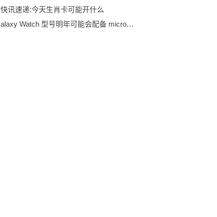
时快讯速递:今天生肖卡可能开什么
三星 Galaxy Watch 型号明年可能会配备 microLED 显示屏|热点聚焦