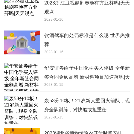
2023浙江卫视越剧春晚有方亚芬吗|天天
观点
2023-01-16
饮酒驾车的处罚标准是什么呢 世界热推
荐
2023-01-16
华安证券给予中国化学买入评级 全年新
签合同金额高增 新材料项目加速落地|天
2023-01-15
天速看
轰53分10板！21岁新人重回火箭队，现
身全队训练，对快船或担重任
2023-01-15
2023湖北省博物馆除夕开放时间安排