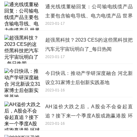
通光线缆董秘回复：公司输电线缆产品
主要包含输电导线、电力电缆产品 世界
2023-01-17
快资讯
超强黑科技？2023 CES的这些黑科技把
汽车元宇宙玩明白了_每日热闻
2023-01-17
今日快讯：推动产学研深度融合 河北新
设立31家博士后创新实践基地
2023-01-16
AH溢价大跌之后，A股会不会奋起直
追？接下来一个季度A股或跑赢港股 环
2023-01-16
球看点