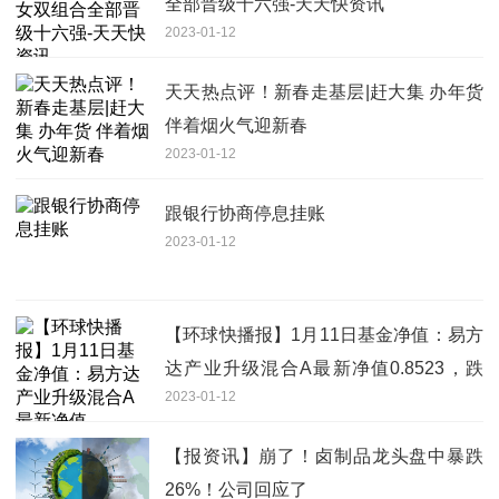
全部晋级十六强-天天快资讯
2023-01-12
天天热点评！新春走基层|赶大集 办年货
伴着烟火气迎新春
2023-01-12
跟银行协商停息挂账
2023-01-12
【环球快播报】1月11日基金净值：易方
达产业升级混合A最新净值0.8523，跌
2023-01-12
1.07%
【报资讯】崩了！卤制品龙头盘中暴跌
26%！公司回应了