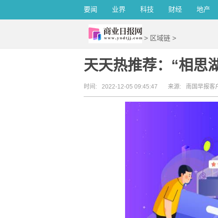
要闻
业界
科技
财经
地产
>
区域链
>
天天热推荐：“相思
时间:
2022-12-05 09:45:47
来源:
南国早报客