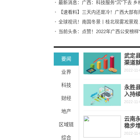
最新消息：广西：科技服务“沉”下去 乡
【速看料】三天内还是冷！广西大部有
全球视讯！南国冬景丨桂北现雾凇景观 
当前头条：点赞！2022年广西公安榜样
世界播报:备受欢迎！气温下降南宁市
世界滚动:贵港市港南区东津镇“大李红薯
武定
要闻
渠道
2022-11-
业界
科技
永胜
入持
财经
2022-11-
地产
云南永
区域链
稳步
2022-11-
综合