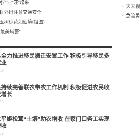
村产业“旺”起来
雨 外出注意交通安全
急流勇
玉树琼花如仙境(组图)
“最美辅警”
民喜欢以这种方式暖身
”采挖上市
县全力推进移民搬迁安置工作 积极引导移民多
就业
09
县持续完善联农带农工作机制 积极促进农民收
续增长
09
平姬松茸“土壤”助农增收 在家门口务工实现
增收
09