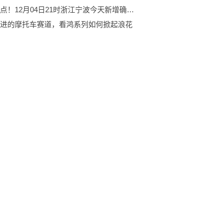
天天视点！12月04日21时浙江宁波今天新增确诊名单 12月04日21时浙江宁波疫情防控政策最新通知
进的摩托车赛道，看鸿系列如何掀起浪花