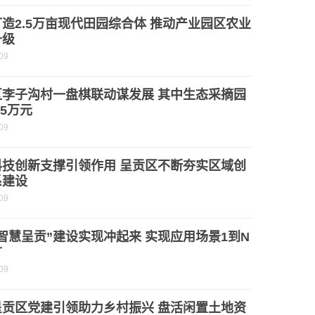
造2.5万亩现代田园综合体 推动产业园区农业
升级
09
区李子沟村一盘棋联动谋发展 其中生态采摘园
.5万元
09
科技创新支撑引领作用 呈贡区不断夯实区域创
系建设
09
智慧呈贡”建设实现冲起来 实现应用场景1到N
广
09
呈贡区党建引领助力乡村振兴 盘活闲置土地资