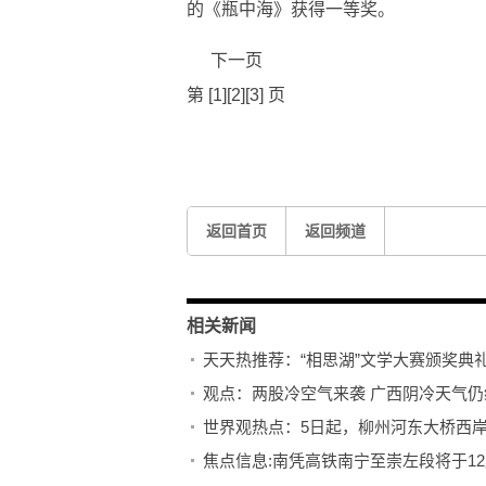
的《瓶中海》获得一等奖。
下一页
第 [1][2][3] 页
标签：
颁奖典礼
获奖作品
广西民族大学
返回首页
返回频道
相关新闻
天天热推荐：“相思湖”文学大赛颁奖典
观点：两股冷空气来袭 广西阴冷天气仍
世界观热点：5日起，柳州河东大桥西
焦点信息:南凭高铁南宁至崇左段将于1