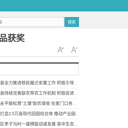
搜索
品获奖
武定县全力推进移民搬迁安置工作 积极引导移民多渠道就业
永胜县持续完善联农带农工作机制 积极促进农民收入持续增长
云南永平姬松茸“土壤”助农增收 在家门口务工实现稳步增收
宣威打造2.5万亩现代田园综合体 推动产业园区农业转型升级
东川区李子沟村一盘棋联动谋发展 其中生态采摘园获利3.5万元