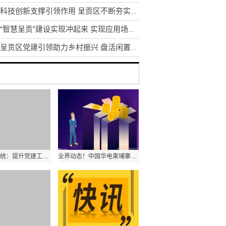
发挥科技创新支撑引领作用 呈贡区不断夯实区域创新体系建设
昆明“智慧呈贡”建设实现冲起来 实现应用场景1到N的推广
昆明呈贡区党建引领助力乡村振兴 盘活闲置土地资源200余亩
云南教育系统：提升党建工作质量是办学治校的基本功和生命线
业界动态！中国华电柬埔寨西港项目首台机组顺利通过试验