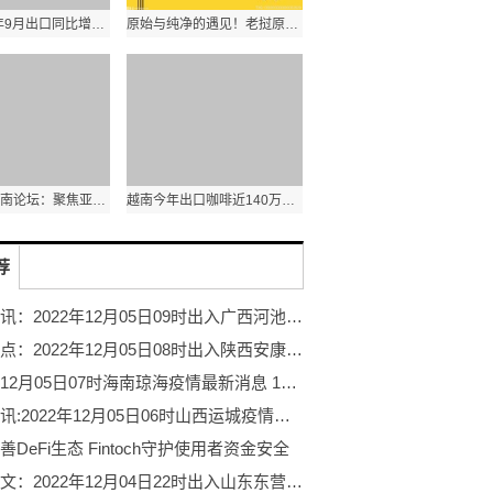
泰国2022年9月出口同比增长7.8% 农产品出口额同比增长1.8%
原始与纯净的遇见！老挝原生态古树茶亮相第五届进博会
第十三届西南论坛：聚焦亚太格局演变和区域合作新发展
越南今年出口咖啡近140万吨 其中出口额达31.6亿美元
荐
当前热讯：2022年12月05日09时出入广西河池通知今天 广西河池防疫出行政策最新 今明出入广西河池最新通知
今日看点：2022年12月05日08时出入陕西安康通知今天 陕西安康防疫出行政策最新 今明出入陕西安康最新通知
短讯！12月05日07时海南琼海疫情最新消息 12月05日07时海南琼海今日确诊人数
全球热讯:2022年12月05日06时山西运城疫情最新出入政策 山西运城最新疫情防疫措施举措
善DeFi生态 Fintoch守护使用者资金安全
全球热文：2022年12月04日22时出入山东东营通知今天 山东东营防疫出行政策最新 今明出入山东东营最新通知