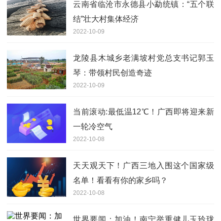
云南省临沧市永德县小勐统镇：“五个联
结”壮大村集体经济
2022-10-09
龙陵县木城乡老满坡村党总支书记郭玉
琴：带领村民创造奇迹
2022-10-09
当前滚动:最低温12℃！广西即将迎来新
一轮冷空气
2022-10-08
天天观天下！广西三地入围这个国家级
名单！看看有你的家乡吗？
2022-10-08
世界要闻：加油！南宁举重健儿玉玲珑