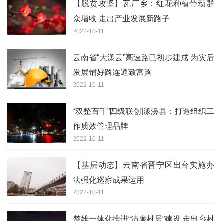
【脱贫攻坚】瓦厂乡：红花种植带动群
众增收 走出产业发展新路子
2022-10-11
云南省“大漾云”高速路已初步建成 为灾后
发展铺好路连通致富路
2022-10-11
“双整百千”四级联创|漾濞县：打造组织工
作质效管理品牌
2022-10-11
【基层动态】云南省晋宁区出台实施办
法强化巡察成果运用
2022-10-11
楚雄一体化推进“清廉村居”建设 走出乡村