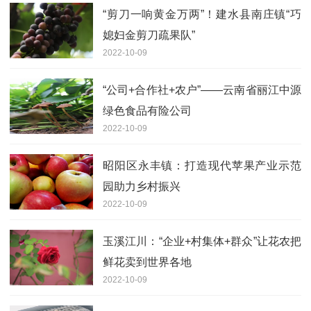
“剪刀一响黄金万两”！建水县南庄镇“巧
媳妇金剪刀疏果队”
2022-10-09
“公司+合作社+农户”——云南省丽江中源
绿色食品有险公司
2022-10-09
昭阳区永丰镇：打造现代苹果产业示范
园助力乡村振兴
2022-10-09
玉溪江川：“企业+村集体+群众”让花农把
鲜花卖到世界各地
2022-10-09