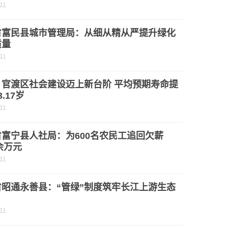
11
省富民县城市管理局：从细从精从严提升绿化
质量
11
：官渡区社会建设迈上新台阶 平均预期寿命提
.17岁
11
富宁县人社局：为600名农民工追回欠薪
0余万元
11
省昭通永善县：“管绿”制度筑牢长江上游生态
11