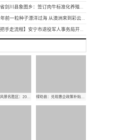
云南省剑川县象图乡：签订肉牛标准化养殖场发展建设协议
30多年前一粒种子漂洋过海 从澳洲来到彩云之南扎根临沧
【一把手走流程】安宁市退役军人事务局开展换位体验活动
昆明阳宗海风景名胜区：2022年三季度招商引资项目集中签约
禄劝县：兑现惠企政策补贴助力项目建设跑出“加速度”