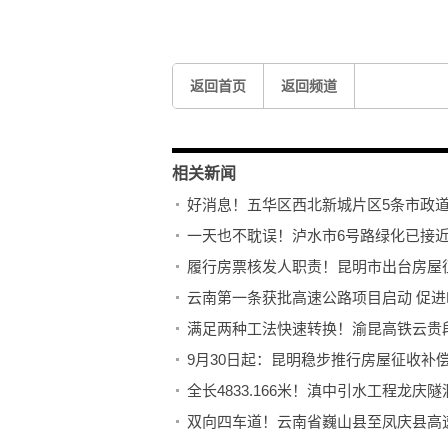
标签：
只租不售
公共住房项目
安居瑞龙苑
返回首页
返回频道
相关新闻
好消息！五华区西北新城片区5条市政
一天也不耽误！泸水市6号路绿化已接
履行房票核发人职责！昆明市出台房屋
云南第一条获批高速公路项目启动 促
满足两种工法快速转换！渝昆高铁云贵
9月30日起：昆明稳步推行房屋征收补
全长4833.166米！滇中引水工程龙庆隧
双向四车道！云南省巍山县至凤庆县高