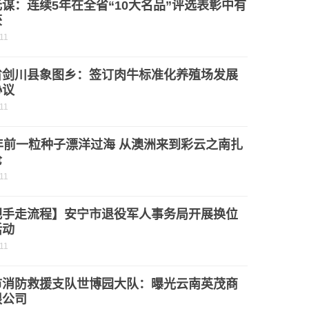
谋：连续5年在全省“10大名品”评选表彰中有
获
11
省剑川县象图乡：签订肉牛标准化养殖场发展
协议
11
年前一粒种子漂洋过海 从澳洲来到彩云之南扎
沧
11
把手走流程】安宁市退役军人事务局开展换位
活动
11
市消防救援支队世博园大队：曝光云南英茂商
限公司