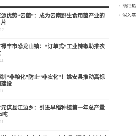
套房源预计国庆节后开盘
通路段暂不能开通
资源优势“云菌”：成为云南野生食用菌产业的
名片
-12
省禄丰市恐龙山镇：“订单式”工业辣椒助推农
收
11
制“非粮化”防止“非农化”！姚安县推动高标
田建设
11
省元谋县江边乡：引进旱稻种植第一年总产量
4吨
11