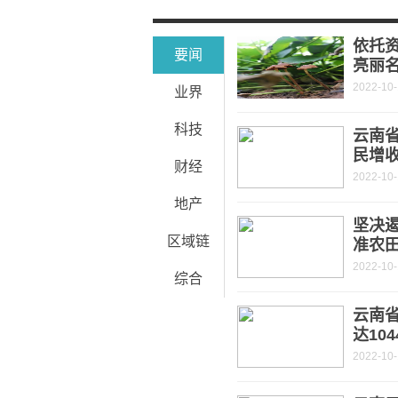
昆明“源清轩景”本月正式亮相 200多
最新消息！年底昆楚复线与西北三环互
依托
要闻
亮丽
2022-10
业界
科技
云南
民增
财经
2022-10-
地产
坚决遏
区域链
准农
2022-10-
综合
云南
达104
2022-10-