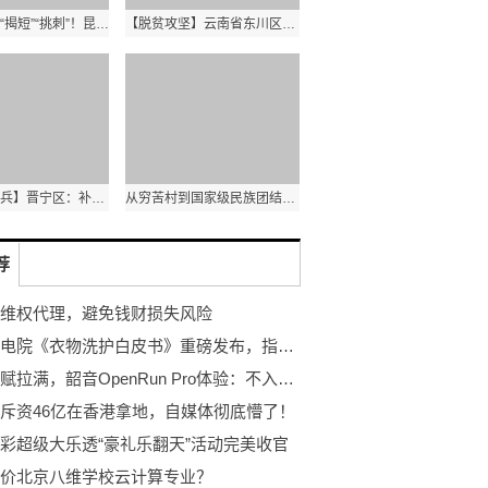
为营商环境“揭短”“挑刺”！昆明市聘任20名环境监督员
【脱贫攻坚】云南省东川区持续巩固经济发展稳中向好
【当好排头兵】晋宁区：补链延链全力冲刺年度目标任务
从穷苦村到国家级民族团结进步示范村 这个村经历了什么？
荐
维权代理，避免钱财损失风险
中国家电院《衣物洗护白皮书》重磅发布，指引消费者洗护电器升级方向
运动天赋拉满，韶音OpenRun Pro体验：不入耳耳机确实有真功夫
斥资46亿在香港拿地，自媒体彻底懵了！
彩超级大乐透“豪礼乐翻天”活动完美收官
价北京八维学校云计算专业？