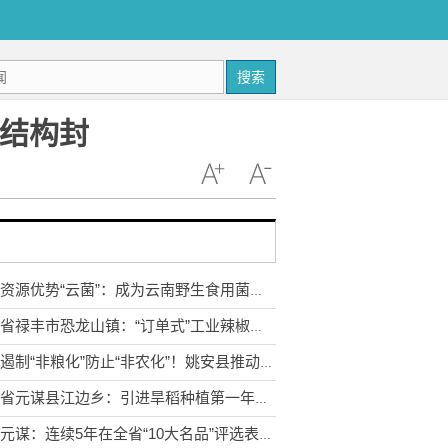
搜索
体结构封
依托资源优势“云菌”：成为云南野生食用菌产业的亮丽名片
云南省禄丰市恐龙山镇：“订单式”工业辣椒助推农民增收
坚决遏制“非粮化”防止“非农化”！姚安县推动高标准农田建设
云南省元谋县江边乡：引进旱稻种植第一年总产量达1044吨
云南元谋：连续5年在全省“10大名品”评选表彰中有所斩获