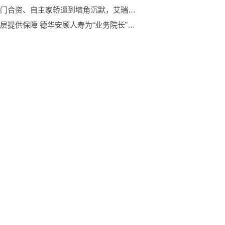
能把热门合资、自主家轿逼到墙角沉默，艾瑞泽8究竟凭的哪些实力？
深入基层提供保障 德华安顾人寿为“业务院长”捐赠7760万元团体意外险