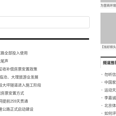
项目
租购并举住房机制
惠民生
道路全部投入使用
近尾声
频道推
征收补偿房票安置政策
勿听信
进临沧、大理旅游业发展
段大坪隧道进入施工阶段
偿房票安置方式
李嘉诚
洞提前259天贯通
北京体
速公路正式启动建设
如何评