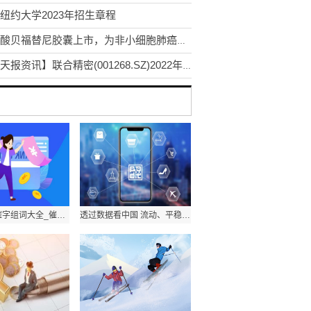
纽约大学2023年招生章程
甲磺酸贝福替尼胶囊上市，为非小细胞肺癌患者提供治疗新选择|今日快看
【天天报资讯】联合精密(001268.SZ)2022年度拟每10股派1元 6月8日除权除息
焦点简讯:催字组词大全_催字组词
透过数据看中国 流动、平稳、新高成为发展关键词|信息