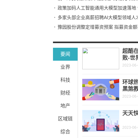
政策加码人工智能通用大模型加速落地 
多家头部企业高薪招聘AI大模型领域人才 
豫园股份调整定增募资预案 拟募资金额不
光华科技定增遭第二轮问询：再融资补
超酷
要闻
败-世
2023-06
业界
科技
环球
黑煞
财经
2023-06
地产
天天快
区域链
2023-06
综合