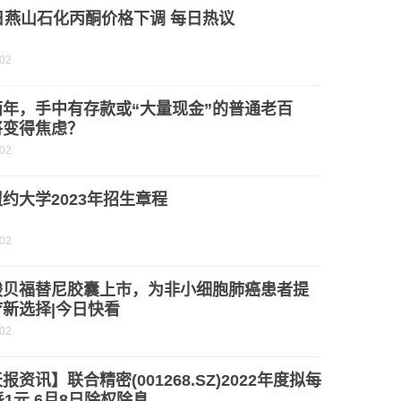
日燕山石化丙酮价格下调 每日热议
-02
两年，手中有存款或“大量现金”的普通老百
将变得焦虑？
-02
约大学2023年招生章程
-02
酸贝福替尼胶囊上市，为非小细胞肺癌患者提
新选择|今日快看
-02
报资讯】联合精密(001268.SZ)2022年度拟每
派1元 6月8日除权除息