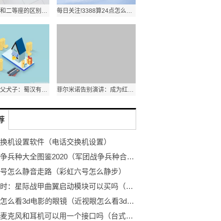
高铁一等座和二等座的区别河北_高铁一等座和二等座的区别
每日关注!3388算24点怎么算式小学_3388算24点
三国四对虎父犬子：蜀汉有两对，东吴曹魏各有一对！
菲尔米诺告别演讲：成为红军一员是我的荣幸 未想过取得如此成就 今热点
荐
换机设置软件（电话交换机设置）
军团战争兵种大全图鉴2020（军团战争兵种合成大全）-环球观点
号怎么静音走路（彩虹六号怎么静步）
天天实时：星际战甲曲翼启动模块可以买吗（星际战甲曲翼启动模块）
近视眼怎么看3d电影的眼镜（近视眼怎么看3d）-世界独家
台式机麦克风和耳机可以用一个接口吗（台式机耳机和麦克风怎么通用一个插孔） 环球新视野