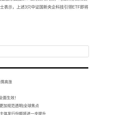
人士表示，上述3只中证国新央企科技引领ETF即将
热情高涨
国全面生效！
更加规范透明|全球焦点
质主体发行份额将进一步提升