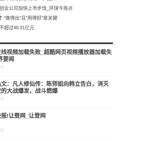
创业公司加快上市步伐_环球今亮点
“做得出”且“用得好”是关键
超过48.91亿元
京山轻机收警示函：因控股子公司虚增收入和利润导致2018 -2020年报出现会计差错-环球今日讯
流还贷比例是否符合监管要求_快讯
在线视频加载失败_超酷网页视频播放器加载失
界要闻
-02
热文：凡人修仙传：陈师姐向韩立告白，消灭
教的大战爆发，战斗燃爆
-02
报!让豋网_让登网
-02