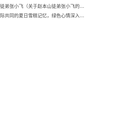
赵本山徒弟张小飞（关于赵本山徒弟张小飞的介绍）
不同代际共同的夏日雪糕记忆，绿色心情深入终端打造儿童节“回忆莎”