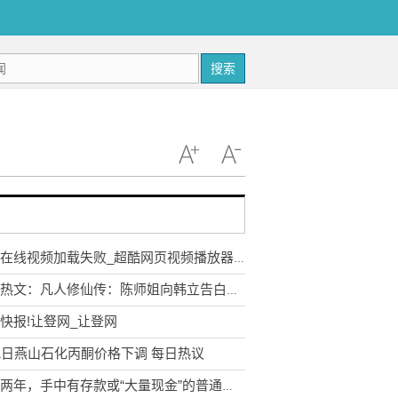
搜索
超酷在线视频加载失败_超酷网页视频播放器加载失败-世界要闻
环球热文：凡人修仙传：陈师姐向韩立告白，消灭黑煞教的大战爆发，战斗燃爆
快报!让豋网_让登网
1日燕山石化丙酮价格下调 每日热议
今明两年，手中有存款或“大量现金”的普通老百姓，将变得焦虑？