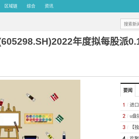
区域链
综合
资讯
5298.SH)2022年度拟每股派0.
要闻
进口
u盘
【独