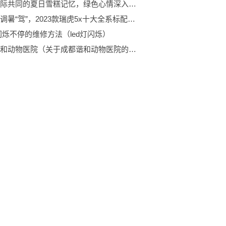
不同代际共同的夏日雪糕记忆，绿色心情深入终端打造儿童节“回忆莎”
畅享格调暑“驾”，2023款瑞虎5x十大全系标配一键开启夏季快乐游
灯闪烁不停的维修方法（led灯闪烁）
成都谐和动物医院（关于成都谐和动物医院的介绍）