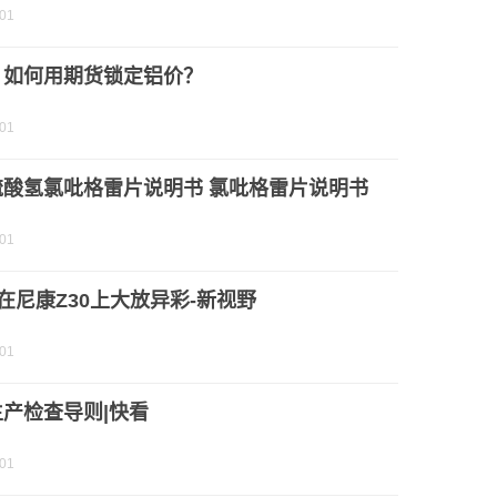
-01
】如何用期货锁定铝价？
-01
硫酸氢氯吡格雷片说明书 氯吡格雷片说明书
-01
 N在尼康Z30上大放异彩-新视野
-01
产检查导则|快看
-01