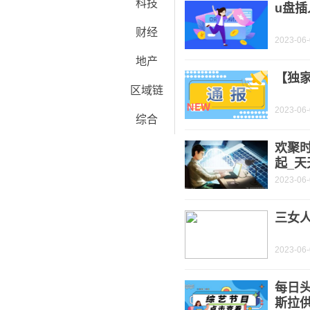
科技
u盘
财经
2023-06
地产
【独家
区域链
2023-06
综合
欢聚
起_天
2023-06
三女人
2023-06
每日
斯拉