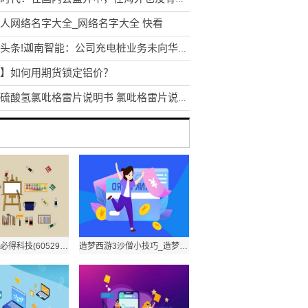
人网络名字大全_网络名字大全 快看
每日头条!迦南智能：公司充电桩业务未向华为、特斯拉供货
】如何用期货锁定铝价？
泰嘉硫酸氢氯吡格雷片说明书 氯吡格雷片说明书
环球热点！必得科技(605298.SH)2022年度拟每股派0.15元 6月8日除权除息
造梦西游3沙僧小技巧_造梦西游3好号和密码单人沙僧