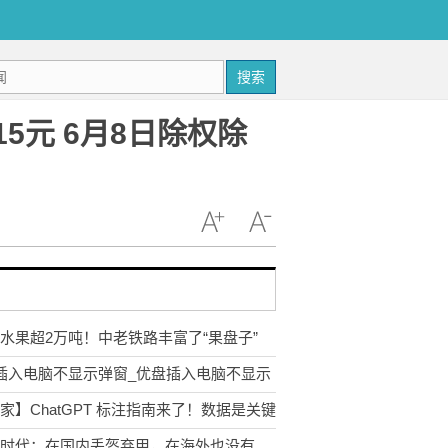
搜索
15元 6月8日除权除
水果超2万吨！中老铁路丰富了“果盘子”
插入电脑不显示弹窗_优盘插入电脑不显示
家】ChatGPT 标注指南来了！数据是关键
欢聚时代：在国内丢盔弃甲，在海外也没有风生水起_天天实时