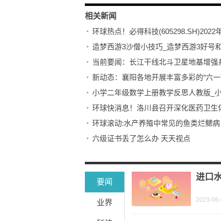
相关新闻
环球热点！必得科技(605298.SH)202
造梦西游3沙僧小技巧_造梦西游3好号
当前要闻：长江干线北斗卫星地基增强
新动态：襄阳各地开展丰富多彩的“六一
小学二年级数学上册教学反思人教版_
环球快消息！洛川县召开深化医药卫生
环球滚动:水产养殖中常见的鱼类烂鳃
六级证书丢了怎么办 天天视点
天天热资讯！新乳业最新战略目标：力
安全生产事故应急与救护
进口水
要闻
2023-06
业界