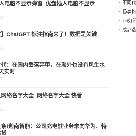
插入电脑不显示弹窗_优盘插入电脑不显示
-01
led
】ChatGPT 标注指南来了！数据是关键
-01
时代：在国内丢盔弃甲，在海外也没有风生水
天实时
-01
网络名字大全_网络名字大全 快看
-01
头条!迦南智能：公司充电桩业务未向华为、特
供货