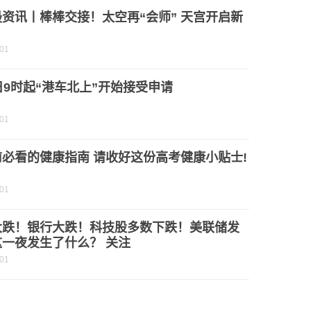
资讯丨棒棒交接！太空再“会师” 天宫开启新
→
-01
日9时起“港车北上”开始接受申请
-01
必看的健康指南 请收好这份高考健康小贴士!
-01
大跌！银行大跌！科技股多数下跌！美联储发
这一夜发生了什么？ 关注
-01