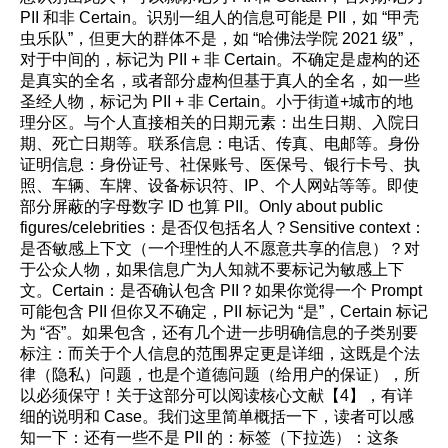
PII 和非 Certain。识别一组人的信息可能是 PII，如 “甲壳
虫乐队”，但更大的群体不是，如 “哈佛法学院 2021 级”，
对于中间的，标记为 PII + 非 Certain。不确定是虚构的还
是真实的全名，或者部分虚构但基于真人的全名，如一些
圣经人物，标记为 PII + 非 Certain。小于街道+城市的地
理分区。与个人直接相关的日期元素：出生日期、入院日
期、死亡日期等。联系信息：电话、传真、电邮等。身份
证明信息：身份证号、社保账号、医保号、银行卡号、执
照、车辆、车牌、设备标识符、IP、个人网站等等。即使
部分屏蔽的字母数字 ID 也算 PII。Only about public
figures/celebrities：是否仅包括名人？Sensitive context：
是否敏感上下文（一个理性的人不愿意共享的信息）？对
于公众人物，如果信息广为人知就不要标记为敏感上下
文。Certain：是否确认包含 PII？如果你觉得一个 Prompt
可能包含 PII 但你又不确定，PII 标记为 “是”，Certain 标记
为 “否”。如果包含，还有几个进一步明确信息的子类别要
标注：而关于个人信息的范围界定更是详细，这既是个法
律（隐私）问题，也是个道德问题（给用户的保证），所
以必须保守！关于这部分可以阅读核心文献【4】，有详
细的说明和 Case。我们这里简单概括一下，读者可以感
知一下：还有一些不是 PII 的：标签（下拉选）：这条