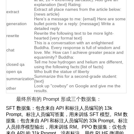
explanation {text} Rating:
Extract all place names from the article below:
extract
{news article}
Here’s a message to me: {email} Here are some
generation
bullet points for a reply: {message} Write a
detailed reply
Rewrite the following text to be more light-
rewrite
hearted:{very formal text}
This is a conversation with an enlightened
Buddha. Every response is full of wisdom and
chat
love. Me: How can I achieve greater peace and
equanimity? Buddha:
Tell me how hydrogen and helium are different,
closed qa
using the following facts:{list of facts}
open qa
Who built the statue of liberty
Summarize this for a second-grade student:
summarization
{text}
Look up "cowboy" on Google and give me the
other
results.
最终所有的 Prompt 形成三个数据集：
SFT 数据集：包含来自 API 和标注人员编写的 13k
Prompt。标注人员编写答案，用来训练 SFT 模型。RM 数
据集：包含来自 API 和标注人员编写的 33k Prompt。标注
人员排序模型输出，用来训练 RM。PPO 数据集：仅包含
来自 API 的 31k Prompt。没有标注，用作 RLHF 微调的