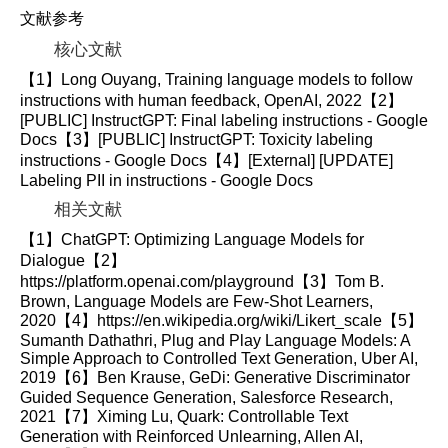
文献参考
核心文献
【1】Long Ouyang, Training language models to follow
instructions with human feedback, OpenAI, 2022【2】
[PUBLIC] InstructGPT: Final labeling instructions - Google
Docs【3】[PUBLIC] InstructGPT: Toxicity labeling
instructions - Google Docs【4】[External] [UPDATE]
Labeling PII in instructions - Google Docs
相关文献
【1】ChatGPT: Optimizing Language Models for
Dialogue【2】
https://platform.openai.com/playground【3】Tom B.
Brown, Language Models are Few-Shot Learners,
2020【4】https://en.wikipedia.org/wiki/Likert_scale【5】
Sumanth Dathathri, Plug and Play Language Models: A
Simple Approach to Controlled Text Generation, Uber AI,
2019【6】Ben Krause, GeDi: Generative Discriminator
Guided Sequence Generation, Salesforce Research,
2021【7】Ximing Lu, Quark: Controllable Text
Generation with Reinforced Unlearning, Allen AI,