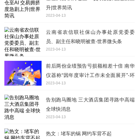
升|世界简讯
2023-04-13
云南省农信联社保山办事处原党委委
员、副主任和晓明被查-世界微头条
2023-04-13
前后两份业绩预告亏损额相差十倍 南华
仪器称“因年度审计工作未全面展开”-环
2023-04-13
球速递
告别跑马圈地 三大酒店集团寻路中高端
全球快消息
2023-04-13
热文：堵车的锅 网约车背不起