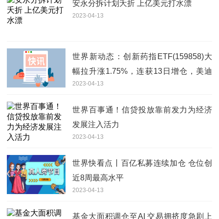
安永分拆计划夭折 上亿美元打水漂
2023-04-13
世界新动态：创新药指ETF(159858)大
幅拉升涨1.75%，连获13日增仓，美迪
2023-04-13
西、皓元医药、恒瑞医药、凯莱英均涨
超3%
世界百事通！信贷投放靠前发力为经济
发展注入活力
2023-04-13
世界快看点丨百亿私募连续加仓 仓位创
近8周最高水平
2023-04-13
基金大面积调仓至AI 交易拥挤度急剧上