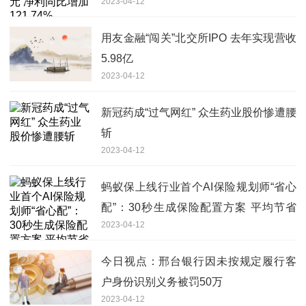
2023-04-12
用友金融“闯关”北交所IPO 去年实现营收
5.98亿
2023-04-12
新冠药成“过气网红” 众生药业股价惨遭腰
斩
2023-04-12
蚂蚁保上线行业首个AI保险规划师“省心
配”：30秒生成保险配置方案 平均节省
2023-04-12
30%预算
今日视点：邢台银行因未按规定履行客
户身份识别义务被罚50万
2023-04-12