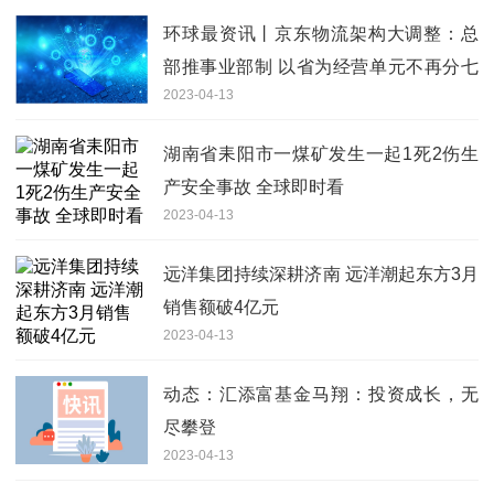
环球最资讯丨京东物流架构大调整：总
部推事业部制 以省为经营单元不再分七
2023-04-13
大区域
湖南省耒阳市一煤矿发生一起1死2伤生
产安全事故 全球即时看
2023-04-13
远洋集团持续深耕济南 远洋潮起东方3月
销售额破4亿元
2023-04-13
动态：汇添富基金马翔：投资成长，无
尽攀登
2023-04-13