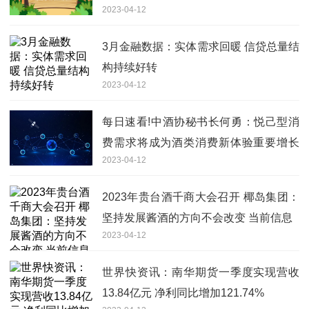
2023-04-12
3月金融数据：实体需求回暖 信贷总量结
构持续好转
2023-04-12
每日速看!中酒协秘书长何勇：悦己型消
费需求将成为酒类消费新体验重要增长
2023-04-12
点
2023年贵台酒千商大会召开 椰岛集团：
坚持发展酱酒的方向不会改变 当前信息
2023-04-12
世界快资讯：南华期货一季度实现营收
13.84亿元 净利同比增加121.74%