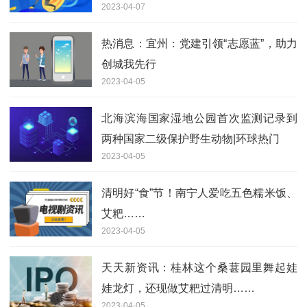
2023-04-07
热消息：宜州：党建引领“志愿蓝”，助力
创城我先行
2023-04-05
北海滨海国家湿地公园首次监测记录到
两种国家二级保护野生动物|环球热门
2023-04-05
清明好“食”节！南宁人爱吃五色糯米饭、
艾粑……
2023-04-05
天天新资讯：桂林这个桑葚园里舞起娃
娃龙灯，还现做艾粑过清明……
2023-04-05