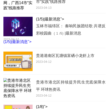
市“实践”线路推荐
2023-04-13
(
1
/5)|最新消息">
玉林市福绵区： 奏响民族团结歌 共谱反
邪校园曲
|最新消息
(
1
/5)
2023-04-12
(
1
/5)|最新消息">
贵港港南区瓦塘镇富硒小龙虾上市
2023-04-12
贵港市港北区持续提升民生兜底保障水
平 环球热资讯
2023-04-12
(
1
/8)">