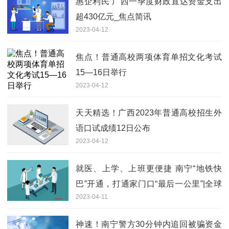
惠企利民 广西一季度财政直达资金支出
超430亿元_焦点简讯
2023-04-12
焦点！普通高校两项体育单招文化考试
15—16日举行
2023-04-12
天天精选！广西2023年普通高校招生外
语口试成绩12日公布
2023-04-12
就医、上学、上班更便捷 南宁“地铁快
巴”开通，打通家门口“最后一公里”|全球
2023-04-11
观焦点
神速！南宁警方30分钟内追回被骗资金