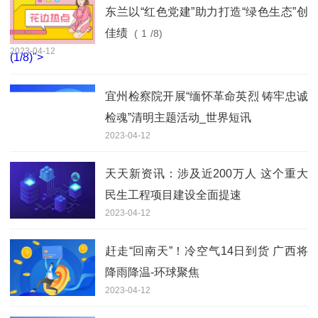
东兰以“红色党建”助力打造“绿色生态”创
佳绩
(
1
/8)
2023-04-12
(
1
/8)">
宜州检察院开展“缅怀革命英烈 铸牢忠诚
检魂”清明主题活动_世界短讯
2023-04-12
天天新资讯：涉及近200万人 这个重大
民生工程项目建设全面提速
2023-04-12
赶走“回南天”！冷空气14日到货 广西将
降雨降温-环球聚焦
2023-04-12