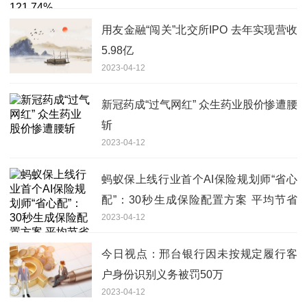
用友金融“闯关”北交所IPO 去年实现营收
5.98亿
2023-04-12
新冠药成“过气网红” 众生药业股价惨遭腰
斩
2023-04-12
蚂蚁保上线行业首个AI保险规划师“省心
配”：30秒生成保险配置方案 平均节省
2023-04-12
30%预算
今日视点：邢台银行因未按规定履行客
户身份识别义务被罚50万
2023-04-12