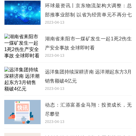
环球最资讯丨京东物流架构大调整：总
部推事业部制 以省为经营单元不再分七
2023-04-13
大区域
湖南省耒阳市一煤矿发生一起1死2伤生
产安全事故 全球即时看
2023-04-13
远洋集团持续深耕济南 远洋潮起东方3月
销售额破4亿元
2023-04-13
动态：汇添富基金马翔：投资成长，无
尽攀登
2023-04-13