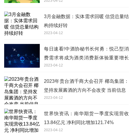
2023-04-12
3月金融数据：实体需求回暖 信贷总量结
构持续好转
2023-04-12
每日速看!中酒协秘书长何勇：悦己型消
费需求将成为酒类消费新体验重要增长
2023-04-12
点
2023年贵台酒千商大会召开 椰岛集团：
坚持发展酱酒的方向不会改变 当前信息
2023-04-12
世界快资讯：南华期货一季度实现营收
13.84亿元 净利同比增加121.74%
2023-04-12