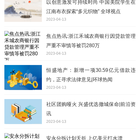
以创意激发可持续时尚 中国美院学生在
江南布衣探索“多元织物” 全球视点
2023-04-13
焦点热讯:浙江禾城农商银行因贷款管理
严重不审慎等被罚280万
2023-04-13
恒盛地产：新增一项30.59亿元借款违
约，正寻求法律意见|环球热闻
2023-04-13
社区团购哑火 兴盛优选撤城保命|前沿资
讯
2023-04-13
安永分拆计划夭折 上亿美元打水漂