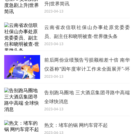
升|世界简讯
2023-04-13
云南省农信联社保山办事处原党委委
员、副主任和晓明被查-世界微头条
2023-04-13
前后两份业绩预告亏损额相差十倍 南华
仪器称“因年度审计工作未全面展开”-环
2023-04-13
球速递
告别跑马圈地 三大酒店集团寻路中高端
全球快消息
2023-04-13
热文：堵车的锅 网约车背不起
2023-04-13