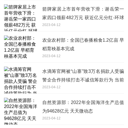
箭牌家居上市首年营收下滑：谢岳荣一
家四口领薪482万元 获近亿元分红-环球
2023-04-12
热门
农业农村部：全国已春播粮食1.2亿亩 早
稻育秧基本完成
2023-04-12
水滴筹官网被“山寨”致3万名捐款人受骗
警企合作持续打击不诚信筹款行为 当前
2023-04-12
独家
自然资源部：2022年全国海洋生产总值
为94628亿元 天天微动态
2023-04-12