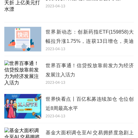
2023-04-13
世界新动态：创新药指ETF(159858)大
幅拉升涨1.75%，连获13日增仓，美迪
2023-04-13
西、皓元医药、恒瑞医药、凯莱英均涨
超3%
世界百事通！信贷投放靠前发力为经济
发展注入活力
2023-04-13
世界快看点丨百亿私募连续加仓 仓位创
近8周最高水平
2023-04-13
基金大面积调仓至AI 交易拥挤度急剧上