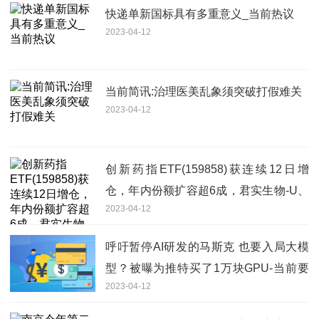
快递单新国标具有多重意义_当前热议
2023-04-12
当前简讯:治理医美乱象须突破打假难关
2023-04-12
创新药指ETF(159858)获连续12日增
仓，年内份额扩容超6成，君实生物-U、
2023-04-12
悦康药业、科伦药业逆市红盘 通讯
呼吁暂停AI研发的马斯克 也要入局大模
型？被曝为推特买了1万块GPU-当前要
2023-04-12
闻