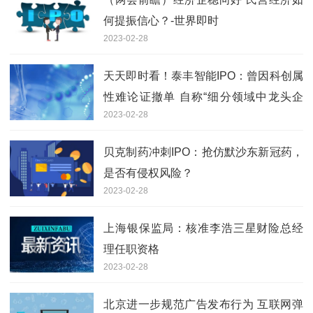
何提振信心？-世界即时
2023-02-28
天天即时看！泰丰智能IPO：曾因科创属
性难论证撤单 自称“细分领域中龙头企
2023-02-28
业”准确性引问询
贝克制药冲刺IPO：抢仿默沙东新冠药，
是否有侵权风险？
2023-02-28
上海银保监局：核准李浩三星财险总经
理任职资格
2023-02-28
北京进一步规范广告发布行为 互联网弹