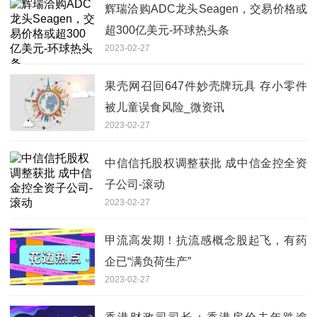
辉瑞洽购ADC龙头Seagen，交易价格或
超300亿美元-环球热头条
2023-02-27
果壳网召回647件妙壳牌玩具 存小零件
被儿童误食风险_微资讯
2023-02-27
中信信托股权调整获批 成中信金控全资
子公司-滚动
2023-02-27
甲流高发期！抗流感概念股起飞，有药
企已“满负荷生产”
2023-02-27