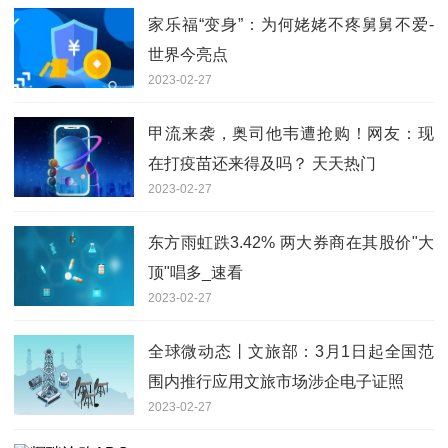
家乐福“变身”：为何姥姥不疼舅舅不爱-
世界今亮点
2023-02-27
甲流来袭，奥司他韦遭抢购！网友：现
在打疫苗还来得及吗？ 天天热门
2023-02-27
东方雨虹跌3.42% 两大券商在其股价"大
顶"唱多_速看
2023-02-27
全球微动态丨文旅部：3月1日起全国范
围内推行应用文旅市场涉企电子证照
2023-02-27