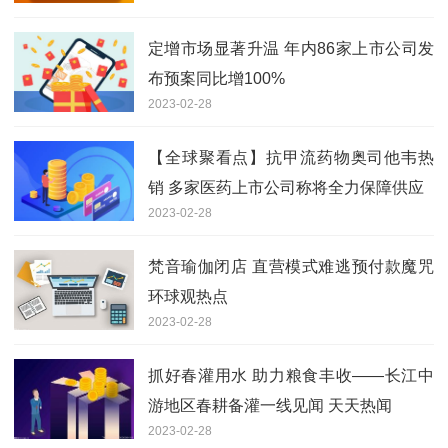
定增市场显著升温 年内86家上市公司发
布预案同比增100%
2023-02-28
【全球聚看点】抗甲流药物奥司他韦热
销 多家医药上市公司称将全力保障供应
2023-02-28
梵音瑜伽闭店 直营模式难逃预付款魔咒
环球观热点
2023-02-28
抓好春灌用水 助力粮食丰收——长江中
游地区春耕备灌一线见闻 天天热闻
2023-02-28