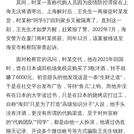
其间，时某一直称代购人员因为疫情防控滞留在上
海无法将酒寄出。上海解封后，王先生一再催促时某发
货，时某称“同学们”回到家乡又被隔离了。直到这一
刻，王先生才如梦方醒，赶紧报了警。2022年7月，海
安警方在厦门将时某抓获。同年12月，该案被移送至
海安市检察院审查起诉。
面对检察官的讯问，时某交代，他在2021年回国
时，曾在日本成田机场免税店购买了3瓶洋酒，转手就
赚了6000元。初尝甜头的他发现这是一条“生财之道”，
于是在社交平台发布广告，等待“鱼儿”上钩。而他并没
有在日本的大学读过书，只是在日本的烧烤店打过工，
自称“海归”只是为了打造“高级知识分子”人设，他手头
没有洋酒，更没有所谓的代购渠道。至于对外宣称
的“代购团队”“同学”，都是由他一人扮演，他通过伪造
聊天记录、开设多个微信账号等方式骗取王先生钱财。