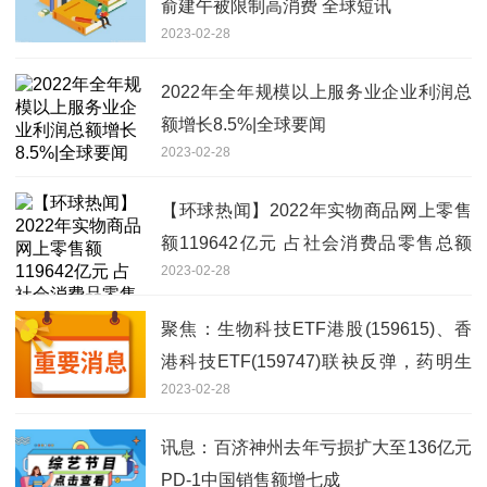
俞建午被限制高消费 全球短讯
2023-02-28
2022年全年规模以上服务业企业利润总
额增长8.5%|全球要闻
2023-02-28
【环球热闻】2022年实物商品网上零售
额119642亿元 占社会消费品零售总额
2023-02-28
27.2%
聚焦：生物科技ETF港股(159615)、香
港科技ETF(159747)联袂反弹，药明生
2023-02-28
物一度涨超2.8%
讯息：百济神州去年亏损扩大至136亿元
PD-1中国销售额增七成