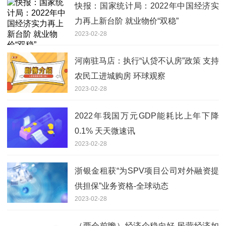
快报：国家统计局：2022年中国经济实
力再上新台阶 就业物价“双稳”
2023-02-28
河南驻马店：执行“认贷不认房”政策 支持
农民工进城购房 环球观察
2023-02-28
2022年我国万元GDP能耗比上年下降
0.1% 天天微速讯
2023-02-28
浙银金租获“为SPV项目公司对外融资提
供担保”业务资格-全球动态
2023-02-28
（两会前瞻）经济企稳向好 民营经济如