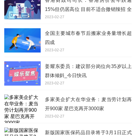
香港财政司司长：香港房价去年跌逾
15%但仍居高位 目前不适合撤销辣招 全
2023-02-27
球聚看点
全国主要城市春节后搬家业务量增长超
四成
2023-02-27
姜耀东委员：建议部分岗位向35岁以上
群体倾斜_今日快讯
2023-02-27
多家美企扩大在华业务：麦当劳计划再
开900家 星巴克再开3000家
2023-02-27
新版国家医保药品目录将于3月1日正式