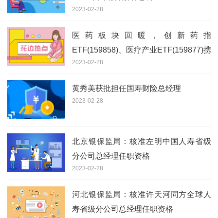
2023-02-28
医药板块回暖，创新药指
ETF(159858)、医疗产业ETF(159877)携
2023-02-28
手上扬
黄秀美获批担任国寿财险总经理
2023-02-28
北京银保监局：核准左明中国人寿省级
分公司总经理任职资格
2023-02-28
河北银保监局：核准许天河同方全球人
寿省级分公司总经理任职资格