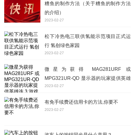
糟鱼的制作方法（关于糟鱼的制作方法
的介绍）
2023-02-27
松下冷热电三联供氢能示范项目正式运
行 氢创绿色家园
2023-02-27
微星为获得 MAG281URF 或
MPG321UR-QD 显示器的玩家提供英雄
2023-02-27
连 3 游戏代码
有免手续费还信用卡的方法,你要不
2023-02-27
汽车上的按钮同步是什么意思？