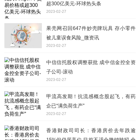
超300亿美元-环球热头条
2023-02-27
果壳网召回647件妙壳牌玩具 存小零件
被儿童误食风险_微资讯
2023-02-27
中信信托股权调整获批 成中信金控全资
子公司-滚动
2023-02-27
甲流高发期！抗流感概念股起飞，有药
企已“满负荷生产”
2023-02-27
香港财政司司长：香港房价去年跌逾
15%但仍居高位 目前不适合撤销辣招 全