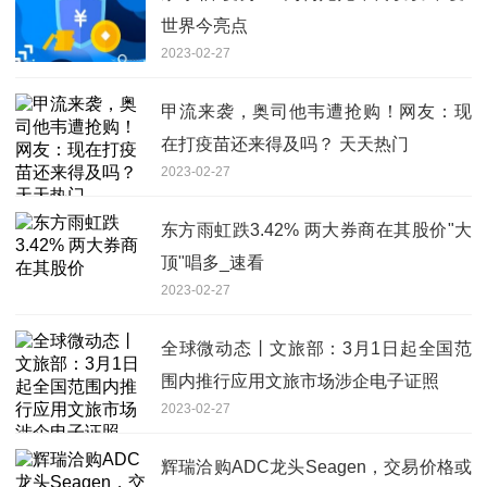
世界今亮点
2023-02-27
甲流来袭，奥司他韦遭抢购！网友：现
在打疫苗还来得及吗？ 天天热门
2023-02-27
东方雨虹跌3.42% 两大券商在其股价"大
顶"唱多_速看
2023-02-27
全球微动态丨文旅部：3月1日起全国范
围内推行应用文旅市场涉企电子证照
2023-02-27
辉瑞洽购ADC龙头Seagen，交易价格或