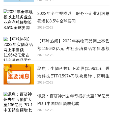
2022年全年规模以上服务业企业利润总
额增长8.5%|全球要闻
2023-02-28
【环球热闻】2022年实物商品网上零售
额119642亿元 占社会消费品零售总额
2023-02-28
27.2%
聚焦：生物科技ETF港股(159615)、香
港科技ETF(159747)联袂反弹，药明生
2023-02-28
物一度涨超2.8%
讯息：百济神州去年亏损扩大至136亿元
PD-1中国销售额增七成
2023-02-28