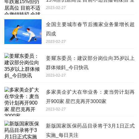
2023-02-27
球聚看点
全国主要城市春节后搬家业务量增长超
四成
2023-02-27
姜耀东委员：建议部分岗位向35岁以上
群体倾斜_今日快讯
2023-02-27
多家美企扩大在华业务：麦当劳计划再
开900家 星巴克再开3000家
2023-02-27
新版国家医保药品目录将于3月1日正式
实施_每日关注