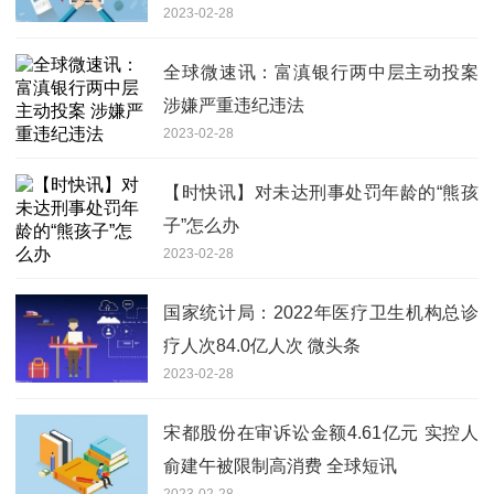
2023-02-28
全球微速讯：富滇银行两中层主动投案
涉嫌严重违纪违法
2023-02-28
【时快讯】对未达刑事处罚年龄的“熊孩
子”怎么办
2023-02-28
国家统计局：2022年医疗卫生机构总诊
疗人次84.0亿人次 微头条
2023-02-28
宋都股份在审诉讼金额4.61亿元 实控人
俞建午被限制高消费 全球短讯
2023-02-28