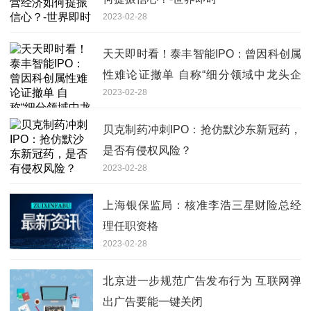
2023-02-28
天天即时看！泰丰智能IPO：曾因科创属
性难论证撤单 自称“细分领域中龙头企
2023-02-28
业”准确性引问询
贝克制药冲刺IPO：抢仿默沙东新冠药，
是否有侵权风险？
2023-02-28
上海银保监局：核准李浩三星财险总经
理任职资格
2023-02-28
北京进一步规范广告发布行为 互联网弹
出广告要能一键关闭