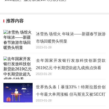
推荐内容
冰雪热 场馆火 年味浓——新疆春节旅游
市场回暖势头明显
2023-01-28
去年国家开发银行发放科技创新贷款
2619亿元 中长期贷款超九成|焦点快看
2023-01-28
世界热头条丨暴涨33%！特斯拉股价创
十年最大单周涨幅 但马斯克又被SEC盯
2023-01-28
上了