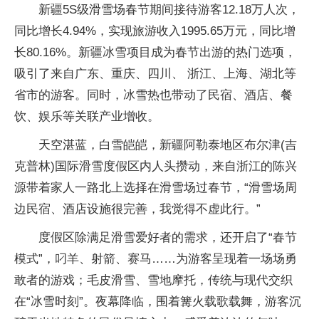
新疆5S级滑雪场春节期间接待游客12.18万人次，
同比增长4.94%，实现旅游收入1995.65万元，同比增
长80.16%。新疆冰雪项目成为春节出游的热门选项，
吸引了来自广东、重庆、四川、 浙江、上海、湖北等
省市的游客。同时，冰雪热也带动了民宿、酒店、餐
饮、娱乐等关联产业增收。
天空湛蓝，白雪皑皑，新疆阿勒泰地区布尔津(吉
克普林)国际滑雪度假区内人头攒动，来自浙江的陈兴
源带着家人一路北上选择在滑雪场过春节，“滑雪场周
边民宿、酒店设施很完善，我觉得不虚此行。”
度假区除满足滑雪爱好者的需求，还开启了“春节
模式”，叼羊、射箭、赛马……为游客呈现着一场场勇
敢者的游戏；毛皮滑雪、雪地摩托，传统与现代交织
在“冰雪时刻”。夜幕降临，围着篝火载歌载舞，游客沉