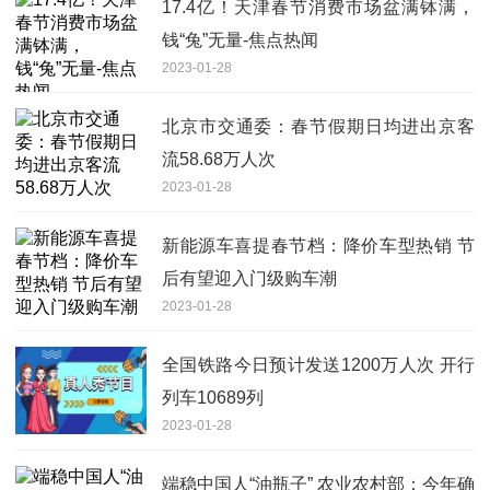
17.4亿！天津春节消费市场盆满钵满，
钱“兔”无量-焦点热闻
2023-01-28
北京市交通委：春节假期日均进出京客
流58.68万人次
2023-01-28
新能源车喜提春节档：降价车型热销 节
后有望迎入门级购车潮
2023-01-28
全国铁路今日预计发送1200万人次 开行
列车10689列
2023-01-28
端稳中国人“油瓶子” 农业农村部：今年确