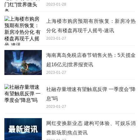
2023-01-28
上海楼市购房预期有所恢复：新房冷热
分化 有楼盘再现千人摇号-速讯
2023-01-27
海南离岛免税店春节销售火热：5天揽金
超16亿元|世界报资讯
2023-01-27
社融存量增速有望触底反弹 一季度会“降
息”吗
2023-01-27
网红变换新业态 建构可体验、可娱乐消
费新场景|焦点资讯