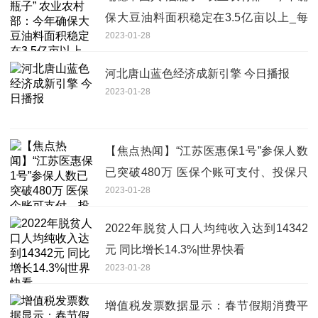
保大豆油料面积稳定在3.5亿亩以上_每
2023-01-28
日热文
河北唐山蓝色经济成新引擎 今日播报
2023-01-28
【焦点热闻】“江苏医惠保1号”参保人数
已突破480万 医保个账可支付、投保只
2023-01-28
剩最后3天
2022年脱贫人口人均纯收入达到14342
元 同比增长14.3%|世界快看
2023-01-28
增值税发票数据显示：春节假期消费平