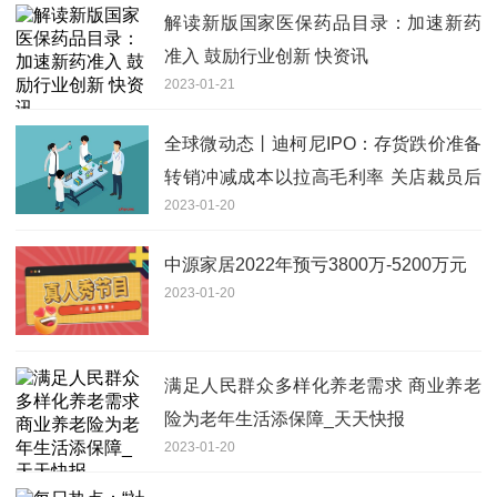
解读新版国家医保药品目录：加速新药
准入 鼓励行业创新 快资讯
2023-01-21
全球微动态丨迪柯尼IPO：存货跌价准备
转销冲减成本以拉高毛利率 关店裁员后
2023-01-20
计划募资再扩张
中源家居2022年预亏3800万-5200万元
2023-01-20
满足人民群众多样化养老需求 商业养老
险为老年生活添保障_天天快报
2023-01-20