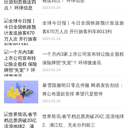
视这四点！ 环球信息
2023-01-24
全球今日报丨今日全国铁路预计发送旅
客670万人次 开行旅客列车8013列
2023-01-24
一个月内3家上市公司宣布转让险企股权
保险牌照“失宠”？ 环球微速讯
2023-01-24
暴雪国服明日零点停服 网易发告别信：
将公布退款安排 希望只是暂停
2023-01-24
世界简讯:春节档总票房破20亿 流浪地球
2、满江红、无名分列前三