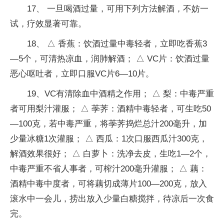
17、 一旦喝酒过量，可用下列方法解酒，不妨一
试，疗效显著可靠。
18、 △ 香蕉：饮酒过量中毒轻者，立即吃香蕉3
—5个，可清热凉血，润肺解酒； △ VC片：饮酒过量
恶心呕吐者，立即口服VC片6—10片。
19、VC有清除血中酒精之作用； △ 梨：中毒严重
者可用梨汁灌服； △ 荸荠：酒精中毒轻者，可生吃50
—100克，若中毒严重，将荸荠捣烂总汁200毫升，加
少量冰糖1次灌服； △ 西瓜：1次口服西瓜汁300克，
解酒效果很好； △ 白萝卜：洗净去皮，生吃1—2个，
中毒严重不省人事者，可榨汁200毫升灌服； △ 藕：
酒精中毒中度者，可将藕切成薄片100—200克，放入
滚水中一会儿，捞出放入少量白糖搅拌，待凉后一次食
完。