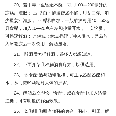
20、若中毒严重昏迷不醒，可用100—200毫升的
凉藕汁灌服； △ 茭白：醉酒昏迷不醒，用茭白榨汁加
少量姜汁灌服； △ 醋和白糖：一般醉酒可用40—50毫
升食醋，加入10—20克白糖和少量开水，一次饮服，
可迅速解酒； △绿豆：绿豆捣碎，冲入沸水，然后放
入冰箱凉后一次饮用，解酒显著。
21、 醉酒后怎样解酒，很多人都想知道。
22、下面介绍几种解酒食疗方，以供选用。
23、 饮食醋 醋与酒精混和，可生成乙酸乙酯和
水，从而减轻酒精对人体的损害。
24、醉酒后立即饮些食醋，或在食醋中加入适量
红糖，可有明显的解酒效果。
25、 饮咖啡 咖啡有较强的兴奋、强心、利尿、解