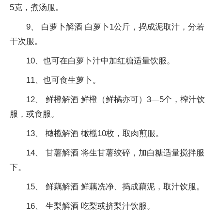
5克，煮汤服。
9、 白萝卜解酒 白萝卜1公斤，捣成泥取汁，分若
干次服。
10、也可在白萝卜汁中加红糖适量饮服。
11、也可食生萝卜。
12、 鲜橙解酒 鲜橙（鲜橘亦可）3—5个，榨汁饮
服，或食服。
13、 橄榄解酒 橄榄10枚，取肉煎服。
14、 甘薯解酒 将生甘薯绞碎，加白糖适量搅拌服
下。
15、 鲜藕解酒 鲜藕冼净、捣成藕泥，取汁饮服。
16、 生梨解酒 吃梨或挤梨汁饮服。