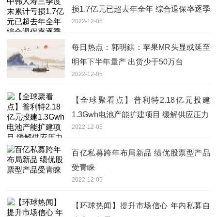
损1.7亿元已超去年全年 综合退保率逐季
2022-12-05
上升
每日热点：郭明錤：苹果MR头显或延至
明年下半年量产 出货少于50万台
2022-12-05
【全球聚看点】普利特2.18亿元投建
1.3Gwh电池产能扩建项目 缓解供应压力
2022-12-05
百亿私募跨年布局新品 绩优股票型产品
受青睐
2022-12-05
【环球热闻】提升市场信心 年内私募自