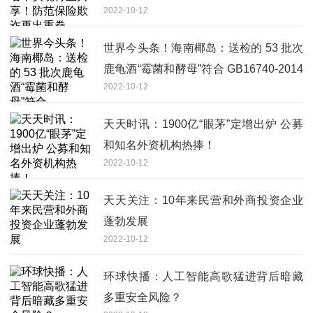
2022-10-12
世界今头条！海南椰岛：送检的 53 批次
鹿龟酒“霉菌和酵母”符合 GB16740-2014
2022-10-12
规定
天天时讯：1900亿“眼茅”定增出炉 公募
和知名外资机构热捧！
2022-10-12
天天关注：10年来民营和外商投资企业
蓬勃发展
2022-10-12
环球快播：人工智能高歌猛进背后暗藏
多重安全风险？