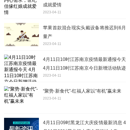
成就爱情
2023-04-11
苹果首款混合现实头戴设备将推迟到6月
量产
2023-04-11
4月11日10时江苏南京疫情最新通报今天
4月11日10时江苏南京今日新增活动轨迹
2023-04-11
有吗|全球独家
“聚势·新食代”-红福人家以“有机”赢未来
2023-04-11
4月11日09时黑龙江大庆疫情最新消息 4