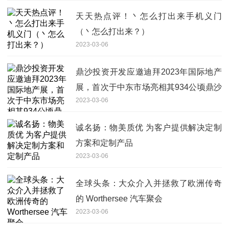
天天热点评！丶怎么打出来手机义门
（丶怎么打出来？）
2023-03-06
鼎沙投资开发应邀迪拜2023年国际地产
展，首次于中东市场亮相其934公顷鼎沙
2023-03-06
湾
诚名扬：物美质优 为客户提供解决定制
方案和定制产品
2023-03-06
全球头条：大众介入并拯救了欧洲传奇
的 Worthersee 汽车聚会
2023-03-06