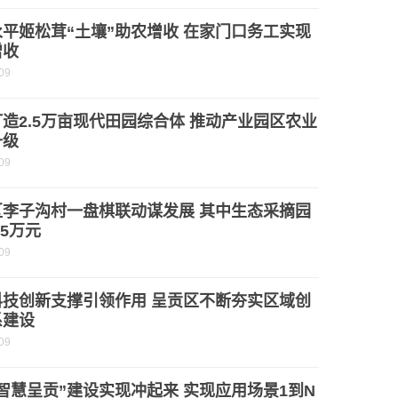
平姬松茸“土壤”助农增收 在家门口务工实现
增收
09
造2.5万亩现代田园综合体 推动产业园区农业
升级
09
区李子沟村一盘棋联动谋发展 其中生态采摘园
.5万元
09
科技创新支撑引领作用 呈贡区不断夯实区域创
系建设
09
智慧呈贡”建设实现冲起来 实现应用场景1到N