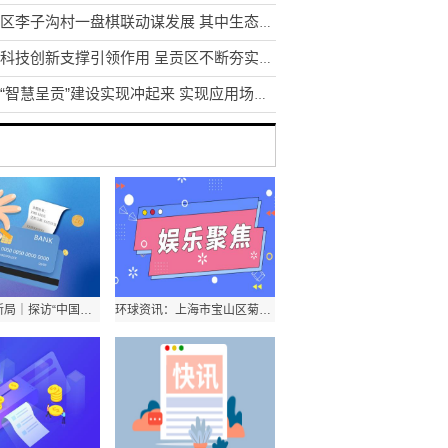
东川区李子沟村一盘棋联动谋发展 其中生态采摘园获利3.5万元
发挥科技创新支撑引领作用 呈贡区不断夯实区域创新体系建设
昆明“智慧呈贡”建设实现冲起来 实现应用场景1到N的推广
强信心·开新局｜探访“中国牙谷”——从一颗牙出发的全产业链特色小镇
环球资讯：上海市宝山区菊泉学校