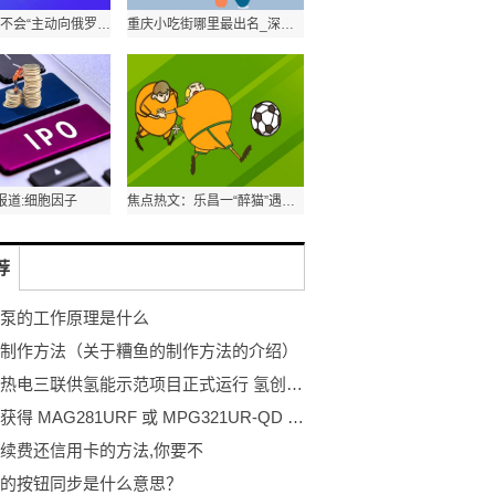
拜登：中国不会“主动向俄罗斯提供武器” 今日报
重庆小吃街哪里最出名_深圳小吃街哪里最出名
报道:细胞因子
焦点热文：乐昌一“醉猫”遇阿sir冲卡，结果...
荐
泵的工作原理是什么
制作方法（关于糟鱼的制作方法的介绍）
松下冷热电三联供氢能示范项目正式运行 氢创绿色家园
微星为获得 MAG281URF 或 MPG321UR-QD 显示器的玩家提供英雄连 3 游戏代码
续费还信用卡的方法,你要不
的按钮同步是什么意思？