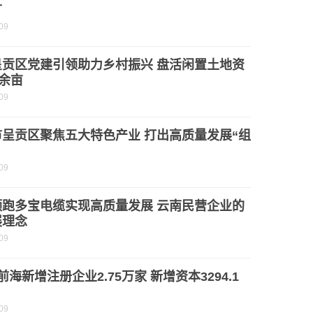
广
09
呈贡区党建引领助力乡村振兴 盘活闲置土地资
0余亩
09
市呈贡区聚焦五大特色产业 打出高质量发展“组
09
领跑多宝电缆实现高质量发展 云南民营企业的
展理念
09
前海新增注册企业2.75万家 新增资本3294.1
09