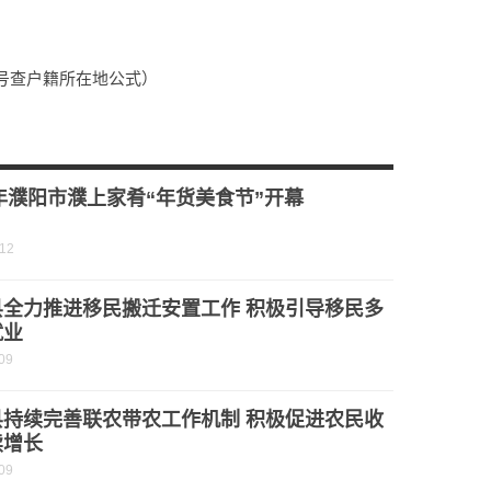
号查户籍所在地公式）
焦点观察：哈尔的移动城堡苏菲中的是什么魔法（哈尔的移动城堡解析里面苏菲中了什么魔法）
）
3年濮阳市濮上家肴“年货美食节”开幕
-12
县全力推进移民搬迁安置工作 积极引导移民多
就业
09
县持续完善联农带农工作机制 积极促进农民收
续增长
09