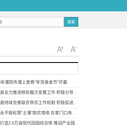
搜索
23年濮阳市濮上家肴“年货美食节”开幕
武定县全力推进移民搬迁安置工作 积极引导移民多渠道就业
永胜县持续完善联农带农工作机制 积极促进农民收入持续增长
云南永平姬松茸“土壤”助农增收 在家门口务工实现稳步增收
宣威打造2.5万亩现代田园综合体 推动产业园区农业转型升级