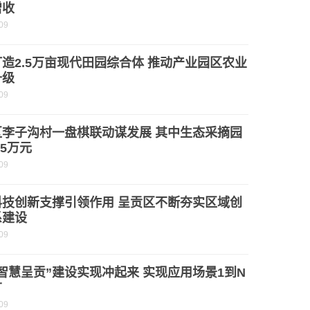
增收
09
造2.5万亩现代田园综合体 推动产业园区农业
升级
09
区李子沟村一盘棋联动谋发展 其中生态采摘园
.5万元
09
科技创新支撑引领作用 呈贡区不断夯实区域创
系建设
09
智慧呈贡”建设实现冲起来 实现应用场景1到N
广
09