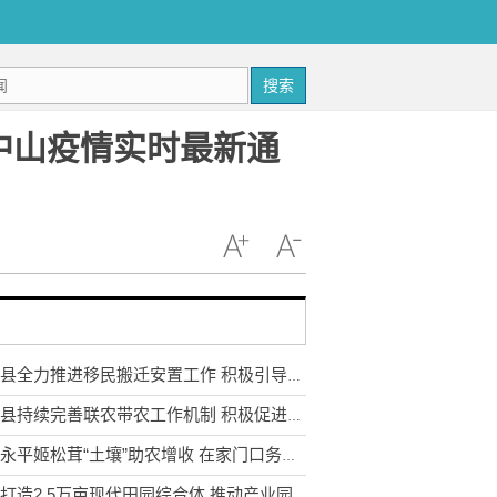
搜索
东中山疫情实时最新通
武定县全力推进移民搬迁安置工作 积极引导移民多渠道就业
永胜县持续完善联农带农工作机制 积极促进农民收入持续增长
云南永平姬松茸“土壤”助农增收 在家门口务工实现稳步增收
宣威打造2.5万亩现代田园综合体 推动产业园区农业转型升级