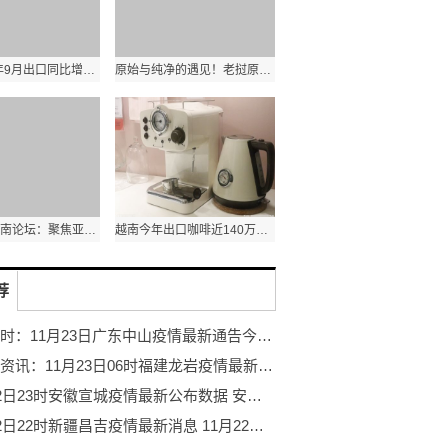
泰国2022年9月出口同比增长7.8% 农产品出口额同比增长1.8%
原始与纯净的遇见！老挝原生态古树茶亮相第五届进博会
第十三届西南论坛：聚焦亚太格局演变和区域合作新发展
越南今年出口咖啡近140万吨 其中出口额达31.6亿美元
荐
天天实时：11月23日广东中山疫情最新通告今天 广东中山疫情实时最新通报
天天新资讯：11月23日06时福建龙岩疫情最新消息 11月23日06时福建龙岩今日确诊人数
11月22日23时安徽宣城疫情最新公布数据 安徽宣城疫情现有病例多少
11月22日22时新疆昌吉疫情最新消息 11月22日22时新疆昌吉今日确诊人数