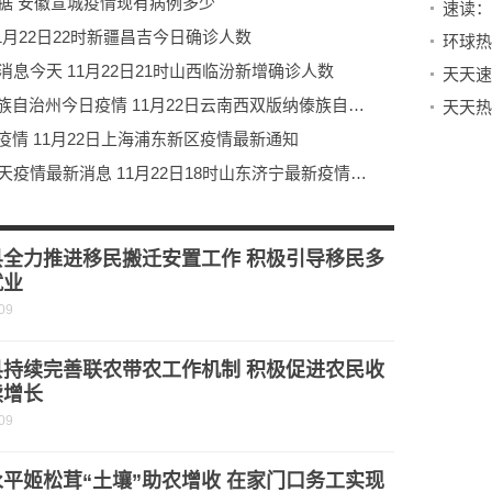
数据 安徽宣城疫情现有病例多少
11月22日22时新疆昌吉今日确诊人数
消息今天 11月22日21时山西临汾新增确诊人数
环球热推荐：11月22日云南西双版纳傣族自治州今日疫情 11月22日云南西双版纳傣族自治州疫情最新通知
疫情 11月22日上海浦东新区疫情最新通知
天天热消息：11月22日18时山东济宁今天疫情最新消息 11月22日18时山东济宁最新疫情情况
门峡确诊名单 11月22日17时河南三门峡最新确诊数
县全力推进移民搬迁安置工作 积极引导移民多
就业
09
县持续完善联农带农工作机制 积极促进农民收
续增长
09
平姬松茸“土壤”助农增收 在家门口务工实现