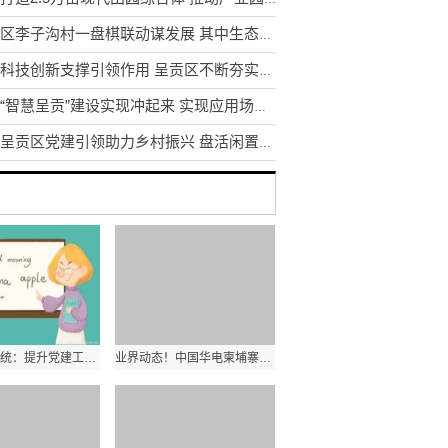
东川区李子沟村一盘棋联动谋发展 其中生态采摘园获利3.5万元
发挥科技创新支撑引领作用 呈贡区不断夯实区域创新体系建设
昆明“智慧呈贡”建设实现冲起来 实现应用场景1到N的推广
昆明呈贡区党建引领助力乡村振兴 盘活闲置土地资源200余亩
云南教育系统：提升党建工作质量是办学治校的基本功和生命线
业界动态！中国华电柬埔寨西港项目首台机组顺利通过试验