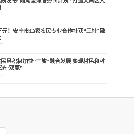
磅发布“前海全球服务商计划” 打造大湾区人
地
09
0万元！安宁市13家农民专业合作社获“三社”融
款
08
民县积极加快“三旅”融合发展 实现村民和村
济“双赢”
08