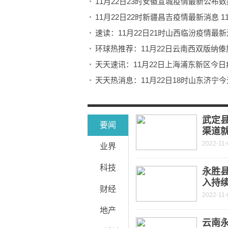
11月22日23时安徽宣城疫情最新公布
11月22日22时新疆昌吉疫情最新消息 
速读：11月22日21时山西临汾疫情最新
天天速讯：11月22日上海浦东新区今日
天天看热讯：今天11月22日17时河南三
INXX登陆美国洛杉矶 ComplexCon
武定
要闻
渠道
2022-11-
业界
科技
永胜
入持
财经
2022-11-
地产
云南永