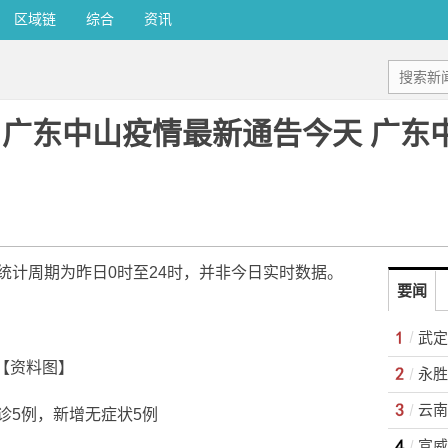
区域链
综合
资讯
3日广东中山疫情最新通告今天 广
统计周期为昨日0时至24时，并非今日实时数据。
要闻
【资料图】
诊5例，新增无症状5例