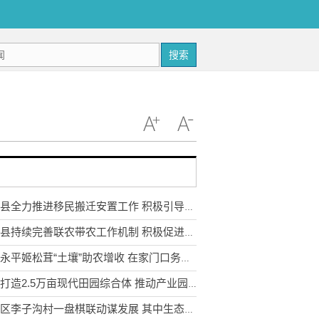
搜索
武定县全力推进移民搬迁安置工作 积极引导移民多渠道就业
永胜县持续完善联农带农工作机制 积极促进农民收入持续增长
云南永平姬松茸“土壤”助农增收 在家门口务工实现稳步增收
宣威打造2.5万亩现代田园综合体 推动产业园区农业转型升级
东川区李子沟村一盘棋联动谋发展 其中生态采摘园获利3.5万元