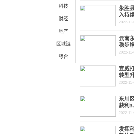
科技
永胜
入持
财经
2022-11-
地产
云南永
区域链
稳步
2022-11-
综合
宣威打
转型
2022-11-
东川
获利3
2022-11-
发挥