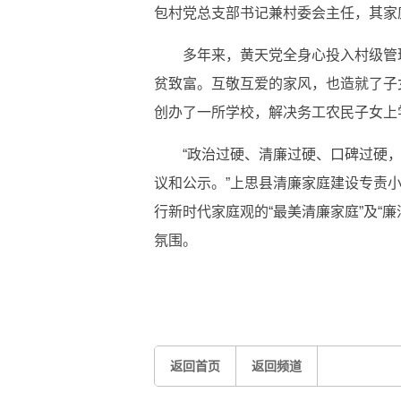
包村党总支部书记兼村委会主任，其家庭
多年来，黄天党全身心投入村级管
贫致富。互敬互爱的家风，也造就了子
创办了一所学校，解决务工农民子女上
“政治过硬、清廉过硬、口碑过硬，
议和公示。”上思县清廉家庭建设专责
行新时代家庭观的“最美清廉家庭”及“
氛围。
标签：
家庭成员
管理工作
继续努力
返回首页
返回频道