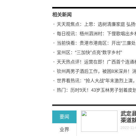
相关新闻
天天观焦点：上思：选树清廉家庭 弘扬
每日视讯：梧州泗洲村：下俚歌唱出乡
当前快看：贵港市港南区：开出“三廉处
宜州区：“三加快”点亮“数字乡村”
天天热点评！运营在即！广西首个连通
钦州两男子酒后工作，被困8米深井！
世界看热讯：“抢人大战”年末激烈上演，
热门：历时9天！43岁玉林男子划着皮划
全球信息:这一场应急演练干货满满！南宁
危险！南宁一小区外墙风化严重，砂浆
武定
要闻
渠道
2022-11-
业界