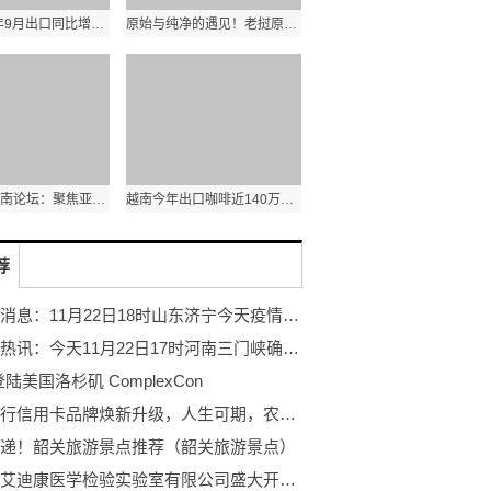
泰国2022年9月出口同比增长7.8% 农产品出口额同比增长1.8%
原始与纯净的遇见！老挝原生态古树茶亮相第五届进博会
第十三届西南论坛：聚焦亚太格局演变和区域合作新发展
越南今年出口咖啡近140万吨 其中出口额达31.6亿美元
荐
天天热消息：11月22日18时山东济宁今天疫情最新消息 11月22日18时山东济宁最新疫情情况
天天看热讯：今天11月22日17时河南三门峡确诊名单 11月22日17时河南三门峡最新确诊数
登陆美国洛杉矶 ComplexCon
农业银行信用卡品牌焕新升级，人生可期，农情长伴
递！韶关旅游景点推荐（韶关旅游景点）
黑龙江艾迪康医学检验实验室有限公司盛大开业！