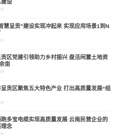
系建设
09
智慧呈贡”建设实现冲起来 实现应用场景1到N
广
09
呈贡区党建引领助力乡村振兴 盘活闲置土地资
0余亩
09
市呈贡区聚焦五大特色产业 打出高质量发展“组
09
领跑多宝电缆实现高质量发展 云南民营企业的
展理念
09