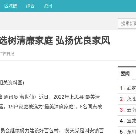
区域链
综合
资讯
选树清廉家庭 弘扬优良家风
-广西日报
要闻
(相关资料图)
锋 通讯员 韦世仙）近日，2022年上思县“最美清
落，15户家庭被选为“最美清廉家庭”，8名同志被
成员会继续努力建设好百包村。”黄天党是叫安镇百