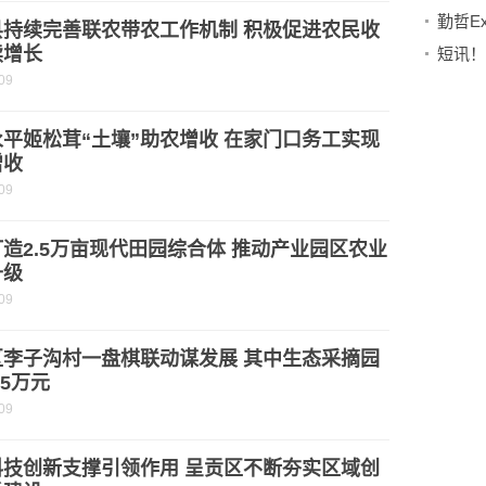
县持续完善联农带农工作机制 积极促进农民收
续增长
09
平姬松茸“土壤”助农增收 在家门口务工实现
增收
09
造2.5万亩现代田园综合体 推动产业园区农业
升级
09
区李子沟村一盘棋联动谋发展 其中生态采摘园
.5万元
09
科技创新支撑引领作用 呈贡区不断夯实区域创