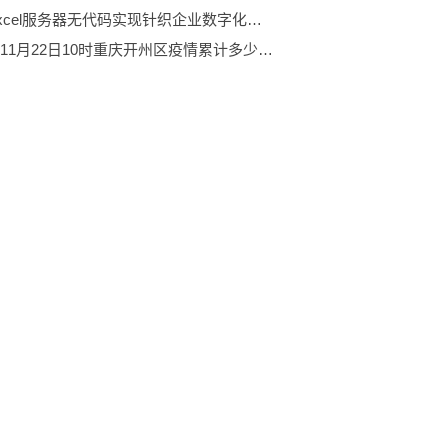
勤哲Excel服务器无代码实现针织企业数字化管理系统
短讯！11月22日10时重庆开州区疫情累计多少例 重庆开州区此次疫情最新确诊人数