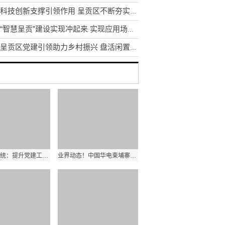
发挥科技创新支撑引领作用 呈贡区不断夯实区域创新体系建设
昆明“智慧呈贡”建设实现冲起来 实现应用场景1到N的推广
昆明呈贡区党建引领助力乡村振兴 盘活闲置土地资源200余亩
云南教育系统：提升党建工作质量是办学治校的基本功和生命线
业界动态！中国华电柬埔寨西港项目首台机组顺利通过试验