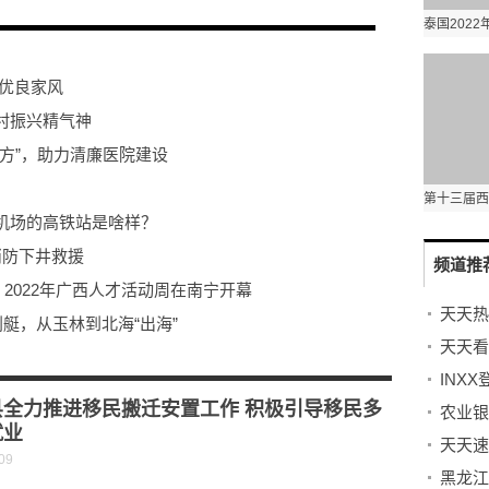
优良家风
村振兴精气神
方”，助力清廉医院建设
机场的高铁站是啥样？
消防下井救援
频道推
2022年广西人才活动周在南宁开幕
艇，从玉林到北海“出海”
市40层以上超高层建筑电梯有1400余台
INXX
涂层还大面积脱落……
县全力推进移民搬迁安置工作 积极引导移民多
就业
天天速
09