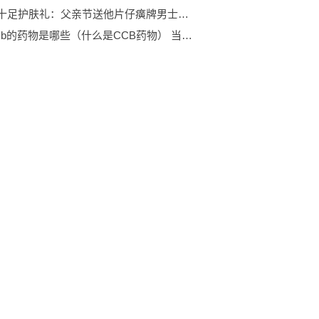
“爸”气十足护肤礼：父亲节送他片仔癀牌男士净爽控油系列
属于ccb的药物是哪些（什么是CCB药物） 当前滚动