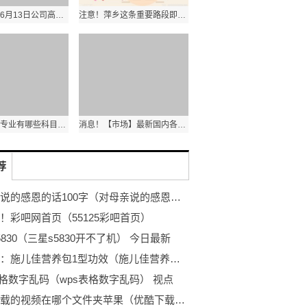
长川科技：6月13日公司高管钟锋浩减持公司股份合计21.69万股
注意！萍乡这条重要路段即将施工……|全球短讯
专科的经济专业有哪些科目大学类学考什么
消息！【市场】最新国内各价位段手机份额占比：千元入门机涨幅最多
荐
对母亲说的感恩的话100字（对母亲说的感恩的话？）
！彩吧网首页（55125彩吧首页）
5830（三星s5830开不了机） 今日最新
今热点：施儿佳营养包1型功效（施儿佳营养包）
表格数字乱码（wps表格数字乱码） 视点
优酷下载的视频在哪个文件夹苹果（优酷下载的视频在哪个文件夹）|世界百事通