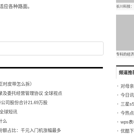
适应各种路面。
频道推
正时皮带怎么拆）
录及委托经营管理协议 全球视点
今日讯
公司股份合计21.69万股
三星s
全球短讯
什么
wps
份额占比：千元入门机涨幅最多