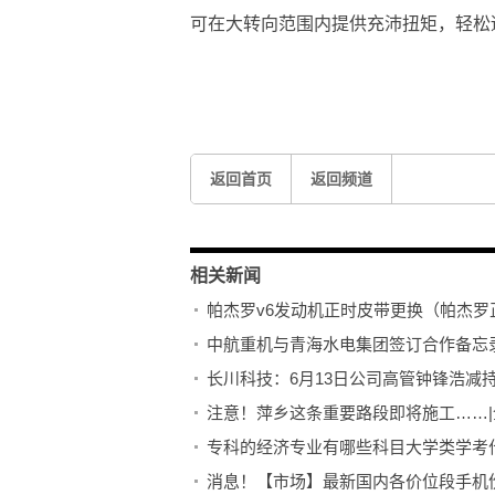
可在大转向范围内提供充沛扭矩，轻松
标签：
返回首页
返回频道
相关新闻
帕杰罗v6发动机正时皮带更换（帕杰罗
中航重机与青海水电集团签订合作备忘
长川科技：6月13日公司高管钟锋浩减持
注意！萍乡这条重要路段即将施工……|
专科的经济专业有哪些科目大学类学考
消息！【市场】最新国内各价位段手机