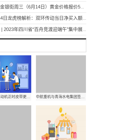
成都金银街周三（6月14日）黄金价格报价565元/克 每日动态
6月14日龙虎榜解析：双环传动当日净买入额最多
旅游 | 2023年四川省“百舟竞渡迎端午”集中展演活动将于6月21日在乐山市夹江县举办
帕杰罗v6发动机正时皮带更换（帕杰罗正时皮带怎么拆）
中航重机与青海水电集团签订合作备忘录及委托经营管理协议 全球视点