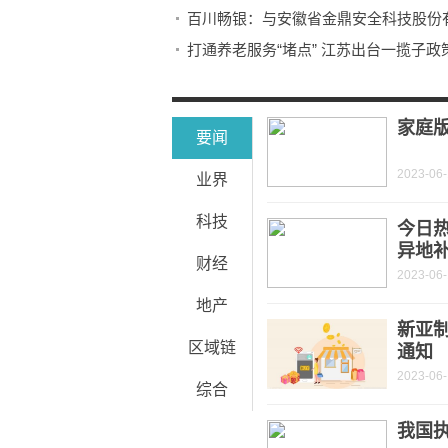
百川畅银：与安徽省金鼎安全科技股份
打通养老服务“堵点” 江苏出台一揽子政
美联储年内降息押注开始解除 中行纸黄
我国将建设100个工学一体化培养模式
家庭
要闻
2023-06
业界
科技
今日
异地
财经
2023-06
地产
新亚制
区域链
通知
2023-06
综合
我国执