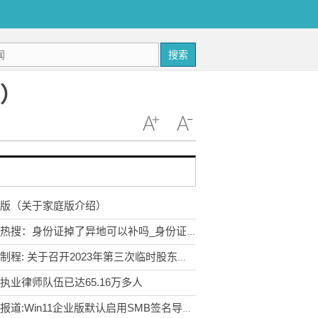
搜索
拆）
版（关于家庭版介绍）
今日热搜：身份证掉了异地可以补吗_身份证掉了可异地补办
新亚制程: 关于召开2023年第三次临时股东大会的通知
执业律师队伍已达65.16万多人
当前报道:Win11企业版默认启用SMB签名导致Bug：微软发布解决方案