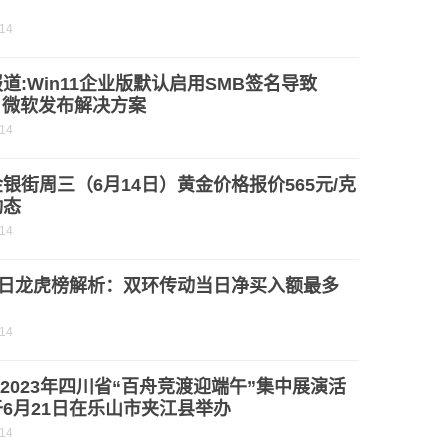
-14
道:Win11企业版默认启用SMB签名导致
：微软发布解决方案
-14
银街周三（6月14日）黄金价格报价565元/克
动态
-14
4日龙虎榜解析：双环传动当日净买入额最多
-14
| 2023年四川省“百舟竞渡迎端午”集中展演活
6月21日在乐山市夹江县举办
-14