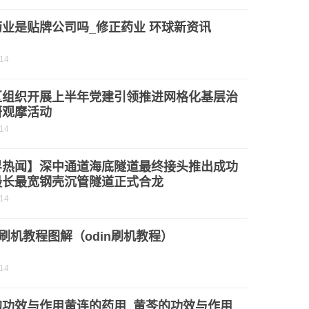
业是贴牌公司吗_修正药业 环球新资讯
-14
区组织开展上半年党建引领推进网格化基层治
研观摩活动
-14
界热闻】深中通道海底隧道最终接头推出成功
最长最宽钢壳沉管隧道正式合龙
-14
n3刷机教程图解（odin刷机教程）
-14
的功效与作用黄连的药用_黄芩的功效与作用