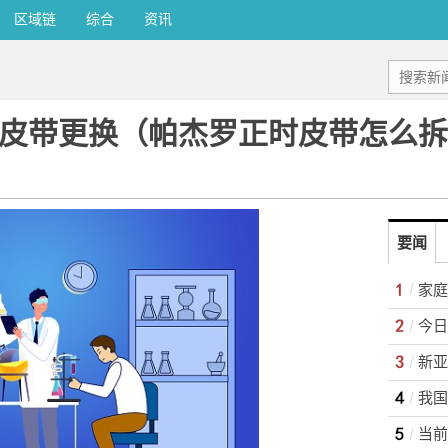
区域链
综合
资讯
时皮带更换（帕杰罗正时皮带怎么
要闻
家庭
我国