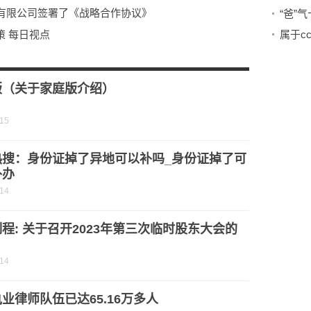
有限公司签署了《战略合作协议》
策 每日视点
金USD上涨|每日焦点
专业 提升技能人才培养质量-每日快看
版（关于家庭版介绍）
-15
热搜：身份证掉了异地可以补吗_身份证掉了可
补办
-14
程: 关于召开2023年第三次临时股东大会的
-14
业律师队伍已达65.16万多人