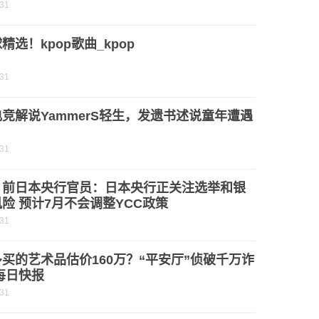
-31
精选！kpop歌曲_kpop
-31
竞解说YammerS轻生，发遗书述说童年遭遇
-31
：前日本央行官员：日本央行正关注选举和银
险 预计7月不会调整YCC政策
-31
买的艺术品估价160万？“平安厅”侦破千万诈
每日快报
-31