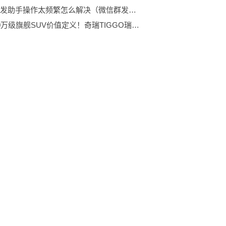
微信群发助手操作太频繁怎么解决（微信群发助手操作太频繁怎么办）_世界热点评
颠覆20万级旗舰SUV价值定义！奇瑞TIGGO瑞虎9豪华登场，将舒适进行到底