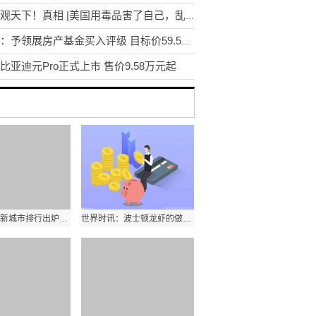
天天观天下！真相 |美国用毒品害了自己，乱了别国
花旗：予领展房产基金买入评级 目标价59.5港元 焦点报道
比亚迪元Pro正式上市 售价9.58万元起
微动态丨最新城市排行出炉，来看忻州排几线↓
世界时讯：波士顿龙虾的做法大全_龙虾的做法大全