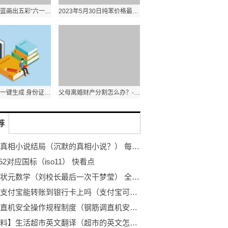
中山：税务蓝画出五彩“六一”|焦点热议
2023年5月30日纯苯价格最新行情预测
在线身份证一键生成 身份证生成在线带名字
父母离婚财产分割怎么办？-环球快看点
荐
沉默的真相小说结局（沉默的真相小说？） 每日快讯
1452对应国标（iso11） 快看点
刘校长状元数学（刘校长最后一次干梦莹） 全球资讯
观点：支付宝能转账到银行卡上吗（支付宝可以转账到银行卡吗）
钢筋调直机安全操作规程制度（钢筋调直机安全操作规程）_当前短讯
【速看料】生活超市英文翻译（超市的英文怎么读）