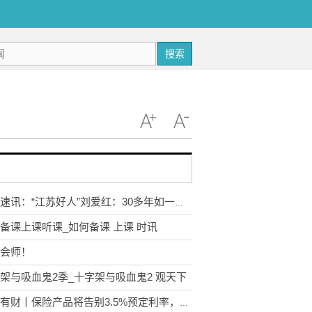
搜索
焦点速讯：“江苏好人”刘爱红：30多年如一日悉心照料患病公婆
备课上课听课_如何备课 上课 时讯
会师！
架与吸血鬼2季_十字架与吸血鬼2 观天下
耳边有财丨保险产品将告别3.5%预定利率，还有竞争力吗？-环球微资讯