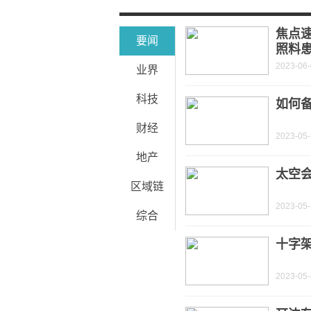
天天新动态：云南石屏：端稳“果盘子” 过
怎么设置qq空间背景音乐_怎么弄qq空
焦点速
要闻
照料
2023-06
业界
科技
如何备
财经
2023-05
地产
太空
区域链
2023-05
综合
十字架
2023-05