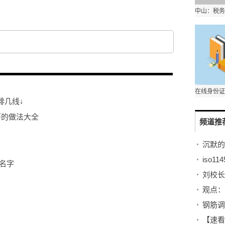
排几线↓
虾的做法大全
频道推
iso1
名字