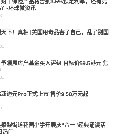
财丨保险产品将告别3.5%预定利率，还有竞
？-环球微资讯
-31
天下！真相 |美国用毒品害了自己，乱了别国
-31
予领展房产基金买入评级 目标价59.5港元 焦
道
-31
亚迪元Pro正式上市 售价9.58万元起
-31
县㮾梨街道花园小学开展庆“六一”经典诵读活
日热门