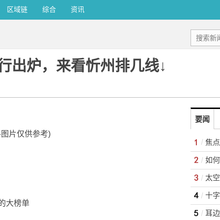
区域链
综合
资讯
行出炉，来看忻州排几线↓
要闻
料图片仅供参考)
如何
太空
十字
的大榜单