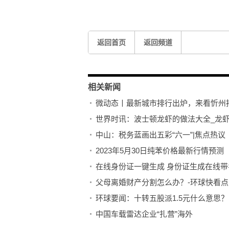
标签：
返回首页
返回频道
相关新闻
微动态丨最新城市排行出炉，来看忻州
世界时讯：波士顿龙虾的做法大全_龙
中山：税务蓝画出五彩“六一”|焦点热议
2023年5月30日纯苯价格最新行情预测
在线身份证一键生成 身份证生成在线带
父母离婚财产分割怎么办？-环球快看点
环球要闻：十转五股派1.5元什么意思？
中国车载雷达企业“扎营”海外