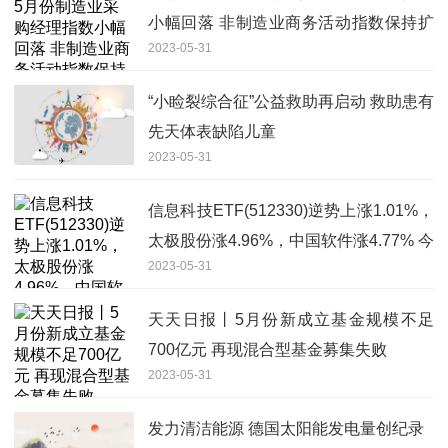
小幅回落 非制造业商务活动指数保持扩
2023-05-31
张 微头条
“小睑裂综合征”公益救助再启动 救助患有
先天体表缺陷儿童
2023-05-31
信息科技ETF(512330)逆势上涨1.01%，
太极股份涨4.96%，中国软件涨4.77% 今
2023-05-31
亮点
天天日报丨5月份新成立基金规模不足
700亿元 再现混合型基金募集失败
2023-05-31
发力清洁能源 德国太阳能发电量创纪录