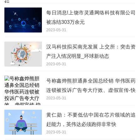
每日消息!上饶市灵通网络科技有限公司
被冻结303万余元
2023-05-31
汉马科技拟买南充发展 上交所：突击资
产注入情况明显_环球新动态
2023-05-31
号称鑫烨熊胆通鼻全国总经销 华伟医药
连锁被投诉广告夸大疗效、虚假宣传-快
2023-05-31
讯
黄仁勋：不要低估中国在芯片领域的追
赶能力，英伟达必须跑得非常快
2023-05-31